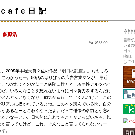
cafe日記
Abo
』荻原浩
書肆侃
23:00
いるぴ
日々。
映画、
して仕
た、2005年本屋大賞２位の作品『明日の記憶』。おもしろ
、こわかったー。50代のばりばりの広告営業マンが、最近
ー、つかれてるのかなーと病院に行くと、若年性アルツハイ
のだ。いろんなことを忘れないように日々努力をするんだけ
がどんどんとなくなり、病気が進行していくんだけど、この
がリアルに描かれているよね。この本を読んでいる間、自分
しがあるなーとこわくなったよ。だって俳優の名前とか忘れ
べたかなーとか、日常的に忘れてることがいっぱいある。以
とか言ってたけど、これ、そんなこと言ってられないなー
っす。