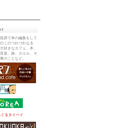
ut
侃房で本の編集をして
のこのつれづれなる
大好きなカフェ、本、
音楽、旅、カエル、そ
事のことなど。