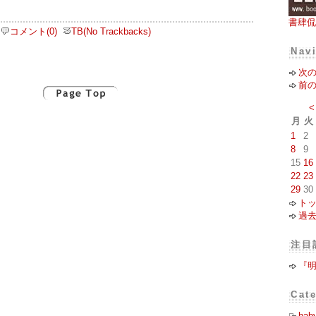
書肆侃
コメント(0)
TB(No Trackbacks)
Nav
次
前
<
月
火
1
2
8
9
15
16
22
23
29
30
ト
過
注目
『
Cat
bab