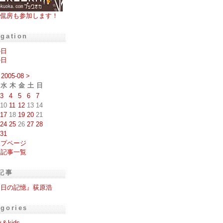
侃房も参加します！
igation
の日
の日
2005-08
>
水
木
金
土
日
3
4
5
6
7
10
11
12
13
14
17
18
19
20
21
24
25
26
27
28
31
ップページ
去記事一覧
記事
明日の記憶』荻原浩
egories
y＆kids