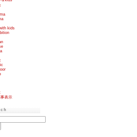
k
ema
ma
with kids
bition
an
se
ea
c
ic
oor
p
k
記事表示
rch