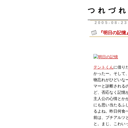
つれづれ
2005-08-23
『明日の記憶
テントくん
に借り
かったー。そして
物忘れがひどいな
マーと診断される
ど、否応なく記憶
主人公の心情とか
にも思い当たるふ
るよね。昨日何食
前は、プチアルツ
と。まじ、こわい