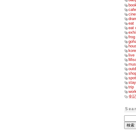
boo
cafe
cin
dra
eat
eat 
exhi
frog
goh
hou
kor
live
Mis
mus
outd
sho
spot
stay
trip
wor
全
Sea