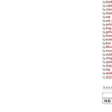
boo
cafe
cin
dra
eat
eat 
exhi
frog
goh
hou
kor
live
Mis
mus
outd
sho
spot
stay
trip
wor
全
Sea