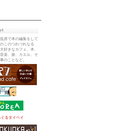
ut
侃房で本の編集をして
のこのつれづれなる
大好きなカフェ、本、
音楽、旅、カエル、そ
事のことなど。