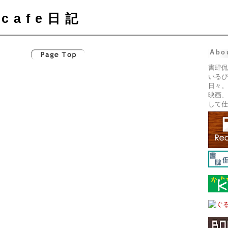
cafe日記
Abo
書肆侃
いるぴ
日々。
映画、
して仕