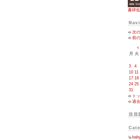
書肆侃
Nav
次
前
<
月
火
3
4
10
11
17
18
24
25
31
ト
過
注目
Cat
bab