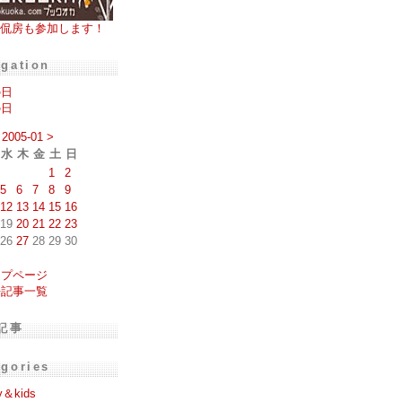
侃房も参加します！
igation
の日
の日
2005-01
>
水
木
金
土
日
1
2
5
6
7
8
9
12
13
14
15
16
19
20
21
22
23
26
27
28
29
30
ップページ
去記事一覧
記事
egories
y＆kids