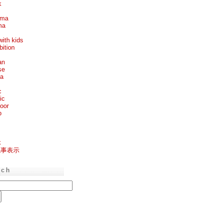
k
ema
ma
with kids
bition
an
se
ea
c
ic
oor
p
k
記事表示
rch