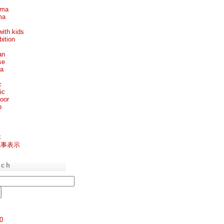
ema
ma
with kids
bition
an
se
ea
c
ic
oor
p
k
記事表示
rch
0