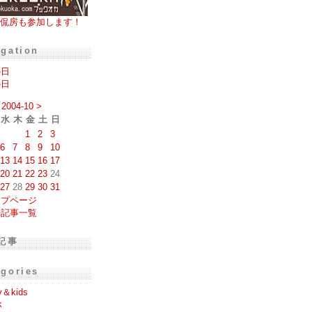
侃房も参加します！
igation
の日
の日
2004-10
>
水
木
金
土
日
1
2
3
6
7
8
9
10
13
14
15
16
17
20
21
22
23
24
27
28
29
30
31
ップページ
去記事一覧
記事
egories
y＆kids
k