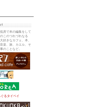
ut
侃房で本の編集をして
のこのつれづれなる
大好きなカフェ、本、
音楽、旅、カエル、そ
事のことなど。