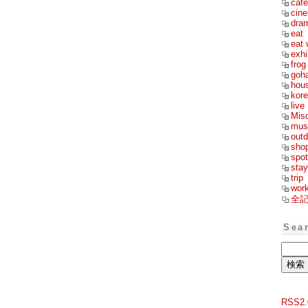
cafe
cin
dra
eat
eat 
exhi
frog
goh
hou
kor
live
Mis
mus
outd
sho
spot
stay
trip
wor
全
Sea
RSS2.