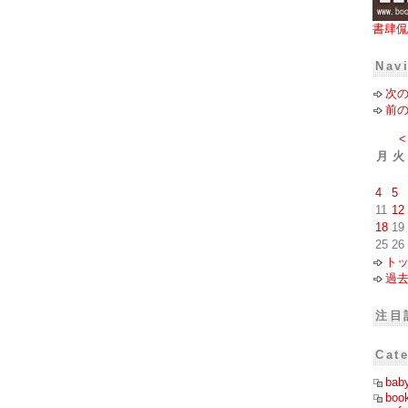
書肆侃
Nav
次
前
<
月
火
4
5
11
12
18
19
25
26
ト
過
注目
Cat
bab
boo