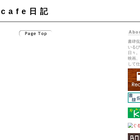
cafe日記
Abo
書肆侃
いるぴ
日々。
映画、
して仕