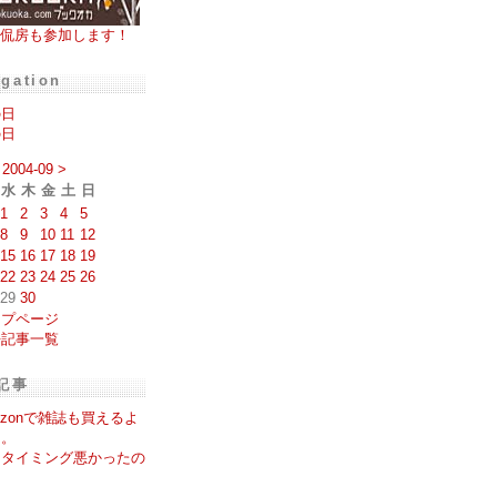
侃房も参加します！
igation
の日
の日
2004-09
>
水
木
金
土
日
1
2
3
4
5
8
9
10
11
12
15
16
17
18
19
22
23
24
25
26
29
30
ップページ
去記事一覧
記事
azonで雑誌も買えるよ
に。
たタイミング悪かったの
。