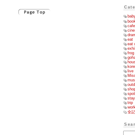
Cat
bab
boo
cafe
cin
dra
eat
eat 
exhi
frog
goh
hou
kor
live
Mis
mus
outd
sho
spot
stay
trip
wor
全
Sea