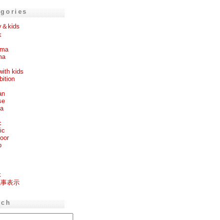
egories
y＆kids
k
ema
ma
with kids
bition
an
se
ea
c
ic
oor
p
k
記事表示
rch