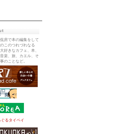
ut
侃房で本の編集をして
のこのつれづれなる
大好きなカフェ、本、
音楽、旅、カエル、そ
事のことなど。