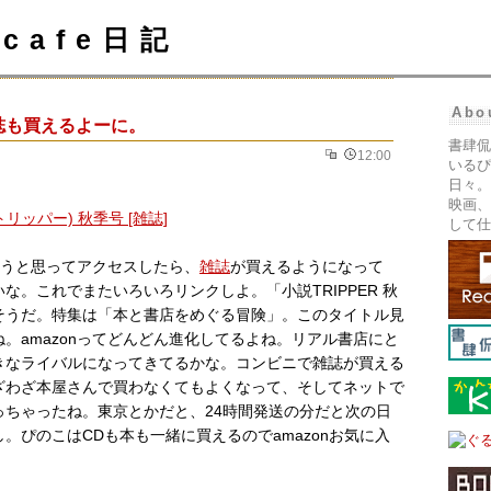
cafe日記
Abo
雑誌も買えるよーに。
書肆侃
12:00
いるぴ
日々。
映画、
して仕
うと思ってアクセスしたら、
雑誌
が買えるようになって
な。これでまたいろいろリンクしよ。「小説TRIPPER 秋
そうだ。特集は「本と書店をめぐる冒険」。このタイトル見
。amazonってどんどん進化してるよね。リアル書店にと
きなライバルになってきてるかな。コンビニで雑誌が買える
ざわざ本屋さんで買わなくてもよくなって、そしてネットで
っちゃったね。東京とかだと、24時間発送の分だと次の日
。ぴのこはCDも本も一緒に買えるのでamazonお気に入