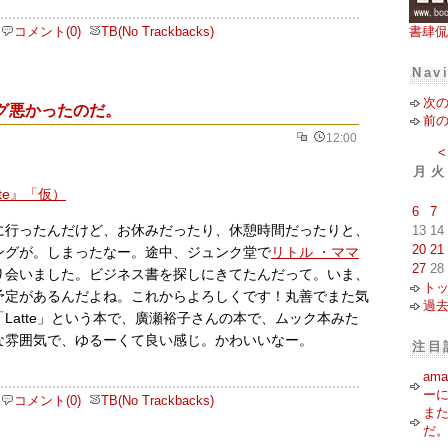
コメント(0)
TB(No Trackbacks)
書肆侃
Nav
次
グ悪かったのだ。
前
12:00
<
月
火
6
7
13
14
に行ったんだけど、お休みだったり、休憩時間だったりと、
20
21
ングが。しまったなー。途中、ジュンク堂で
リトル ・ママ
27
28
り会いました。ビジネス書を探しにきてたんだって。いま、
ト
予定があるんだよね。これからよろしくです！丸善でまた気
過
Latte」という本で、廣瀬裕子さんの本で、ムック本みた
な雰囲気で、ゆるーくて良い感じ。かわいいなー。
注目
am
ー
コメント(0)
TB(No Trackbacks)
ま
だ