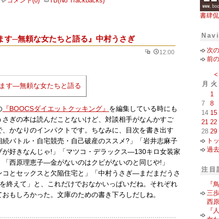
コメント(0)
TB(No Trackbacks)
書肆侃
Nav
ます─無頼な女たちと語る』中村うさぎ
次
12:00
前
<
月
火
1
7
8
の
『BOOCSダイエットクッキング』
を編集している時にも
14
15
うさぎの本は読んだことないけど、対談相手がなんかすご
21
22
で、かなりのインパクトです。ちなみに、目次を書き出す
28
29
ト
相続バトル・自宅競売・自己破産のススメ?」「岩井志麻子
過
が好きなんじゃ!」「マツコ・デラックス―130キロ女装家
」「西原理恵子―金がないのはクビがないのと同じや!」
注目
ンコとセックスと欠陥住宅と」「中村うさぎ―まだまだうさ
談を終えて」と、これだけでおなかいっぱいだね。それぞれ
『
三
ておもしろかった。文庫のための書き下ろしだしね。
西
『