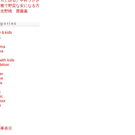
たちと語る』中村うさぎ
優雅で野蛮な女になる方
』光野桃 齋藤薫
egories
y＆kids
k
ema
ma
with kids
bition
an
se
ea
c
ic
oor
p
k
記事表示