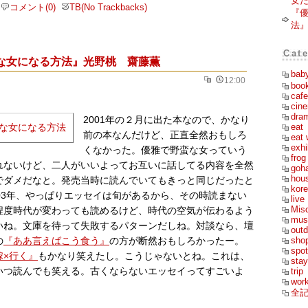
女
コメント(0)
TB(No Trackbacks)
『
法
Cat
な女になる方法』光野桃 齋藤薫
bab
12:00
boo
cafe
cin
dra
2001年の２月に出た本なので、かなり
eat
前の本なんだけど、正直全然おもしろ
eat 
exhi
くなかった。優雅で野蛮な女っていう
frog
れないけど、二人がいいよってお互いに話してる内容を全然
goh
hou
でダメだなと。発売当時に読んでいてもきっと同じだったと
kor
03年、やっぱりエッセイは旬があるから、その時読まない
live
Mis
程度時代が変わっても読めるけど、時代の空気が伝わるよう
mus
いね。文庫を待って失敗するパターンだしね。対談なら、壇
outd
sho
の
『ああ言えばこう食う』
の方が断然おもしろかったー。
spot
嫁×行く』
もかなり笑えたし。こうじゃないとね。これは、
stay
いつ読んでも笑える。古くならないエッセイってすごいよ
trip
wor
全