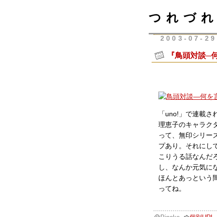
つれづれ
2003-07-29
『鳥頭対談─
「uno!」で連載
理恵子のキャラク
って、無印シリー
プあり。それにし
こりうる話なんだ
し、なんか元気にな
ほんとあっという
ってね。