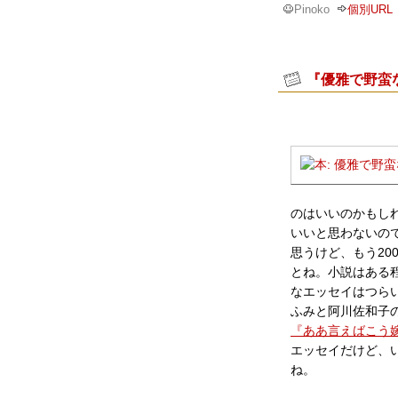
Pinoko
個別URL
『優雅で野蛮
のはいいのかもし
いいと思わないの
思うけど、もう20
とね。小説はある
なエッセイはつら
ふみと阿川佐和子
『ああ言えばこう
エッセイだけど、
ね。