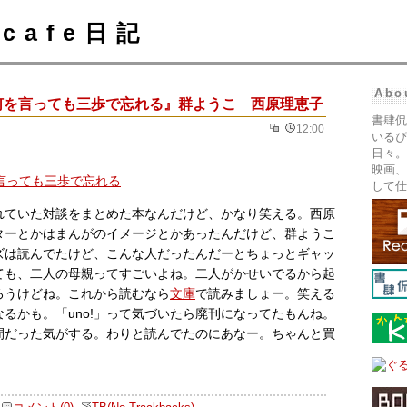
cafe日記
Abo
何を言っても三歩で忘れる』群ようこ 西原理恵子
書肆侃
12:00
いるぴ
日々。
映画、
して仕
されていた対談をまとめた本なんだけど、かなり笑える。西原
ターとかはまんがのイメージとかあったんだけど、群ようこ
ズは読んでたけど、こんな人だったんだーとちょっとギャッ
ても、二人の母親ってすごいよね。二人がかせいでるから起
ろうけどね。これから読むなら
文庫
で読みましょー。笑える
るかも。「uno!」って気づいたら廃刊になってたもんね。
間だった気がする。わりと読んでたのにあなー。ちゃんと買