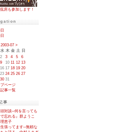
侃房も参加します！
igation
の日
の日
2003-07
>
水
木
金
土
日
2
3
4
5
6
9
10
11
12
13
16
17
18
19
20
23
24
25
26
27
30
31
ップページ
去記事一覧
記事
鳥頭対談─何を言っても
歩で忘れる』群ようこ
原理恵子
人生張ってます─無頼な