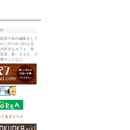
ut
侃房で本の編集をして
のこのつれづれなる
大好きなカフェ、本、
音楽、旅、カエル、そ
事のことなど。