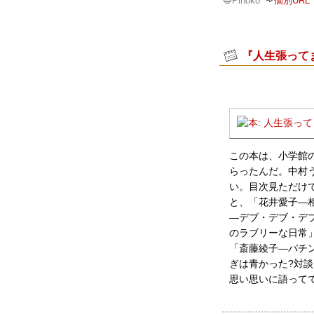
Pinoko
個別URL
『人生張って
この本は、小学館
らったんだ。中村
い。目次見ただけ
と、「花井愛子―
―デブ・デブ・デブ
のラブリーな日常
「斎藤綾子―パチ
ぎは青かった?対
思い思いに語って