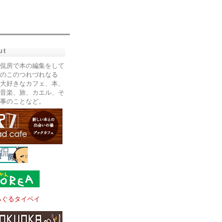
ut
侃房で本の編集をして
のこのつれづれなる
大好きなカフェ、本、
音楽、旅、カエル、そ
事のことなど。