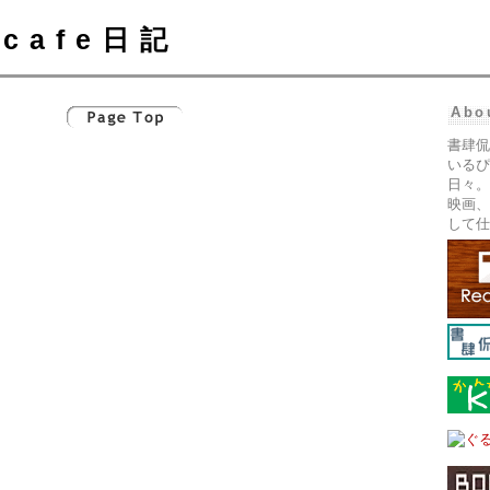
cafe日記
Abo
書肆侃
いるぴ
日々。
映画、
して仕