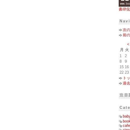
書肆侃
Nav
次
前
<
月
火
1
2
8
9
15
16
22
23
ト
過
注目
Cat
bab
boo
cafe
cin