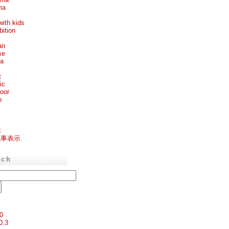
ma
with kids
bition
an
se
ea
c
ic
oor
p
k
記事表示
rch
0
0.3