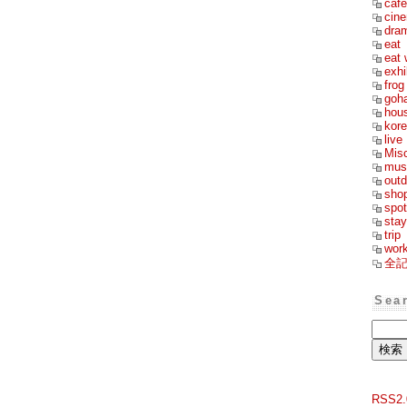
cafe
cin
dra
eat
eat 
exhi
frog
goh
hou
kor
live
Mis
mus
outd
sho
spot
stay
trip
wor
全
Sea
RSS2.