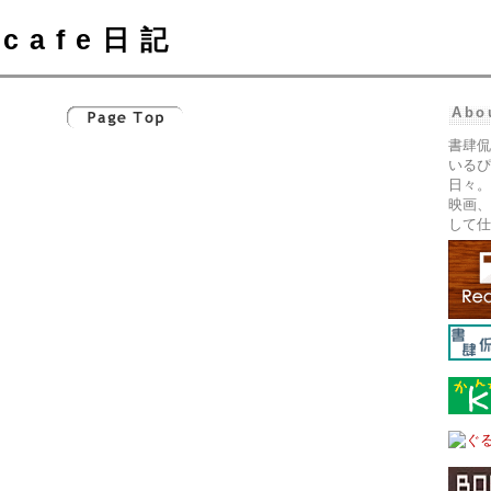
cafe日記
Abo
書肆侃
いるぴ
日々。
映画、
して仕