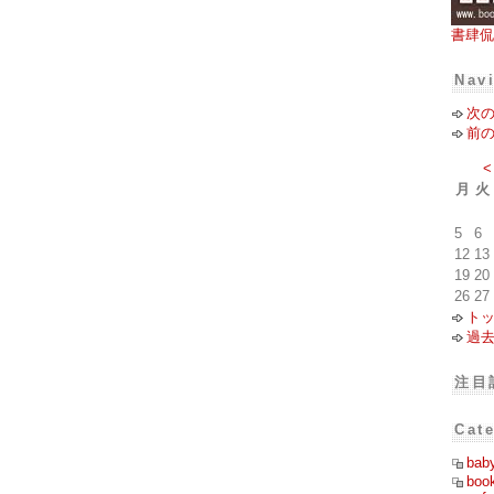
書肆侃
Nav
次
前
<
月
火
5
6
12
13
19
20
26
27
ト
過
注目
Cat
bab
boo