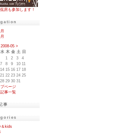
侃房も参加します！
igation
の月
の月
2008-05
>
水
木
金
土
日
1
2
3
4
7
8
9
10
11
14
15
16
17
18
21
22
23
24
25
28
29
30
31
ップページ
去記事一覧
記事
egories
y＆kids
k