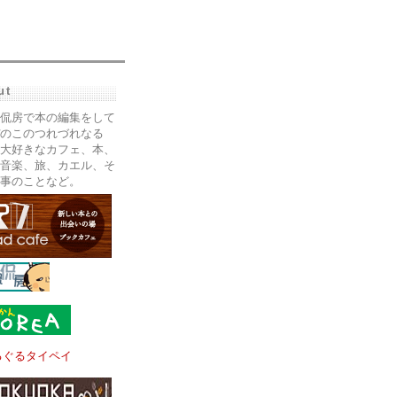
ut
侃房で本の編集をして
のこのつれづれなる
大好きなカフェ、本、
音楽、旅、カエル、そ
事のことなど。