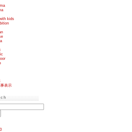
ema
ma
with kids
bition
an
se
ea
c
ic
oor
p
k
記事表示
rch
0