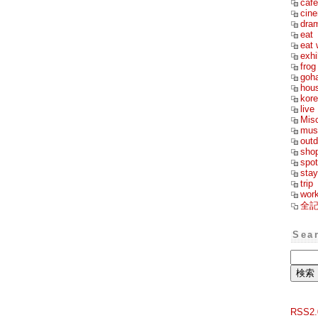
cafe
cin
dra
eat
eat 
exhi
frog
goh
hou
kor
live
Mis
mus
outd
sho
spot
stay
trip
wor
全
Sea
RSS2.