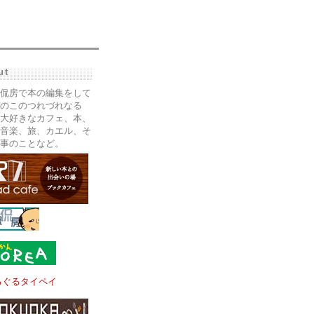
ut
侃房で本の編集をして
のこのつれづれなる
大好きなカフェ、本、
音楽、旅、カエル、そ
事のことなど。