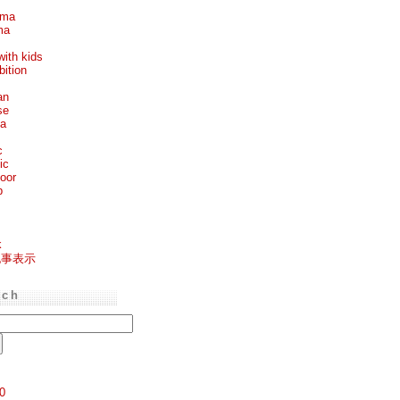
ema
ma
with kids
bition
an
se
ea
c
ic
oor
p
k
記事表示
rch
0