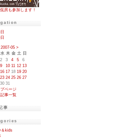
侃房も参加します！
igation
の日
の日
2007-05
>
水
木
金
土
日
2
3
4
5
6
9
10
11
12
13
16
17
18
19
20
23
24
25
26
27
30
31
ップページ
去記事一覧
記事
egories
y＆kids
k