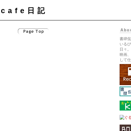
cafe日記
Abo
書肆侃
いるぴ
日々。
映画、
して仕