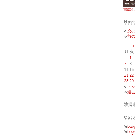
書肆侃
Nav
次
前
<
月
火
1
7
8
14
15
21
22
28
29
ト
過
注目
Cat
bab
boo