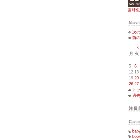
書肆侃
Nav
次
前
<
月
火
5
6
12
13
19
20
26
27
ト
過
注目
Cat
bab
boo