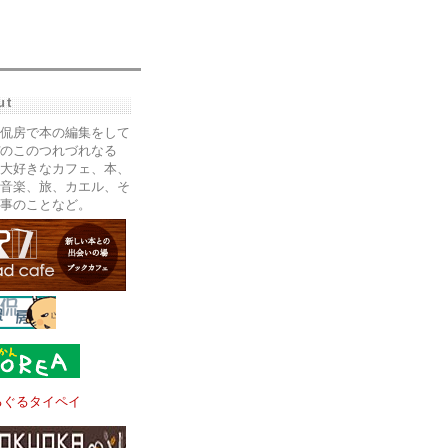
ut
侃房で本の編集をして
のこのつれづれなる
大好きなカフェ、本、
音楽、旅、カエル、そ
事のことなど。