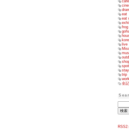
cafe
cin
dra
eat
eat 
exhi
frog
goh
hou
kor
live
Mis
mus
outd
sho
spot
stay
trip
wor
全
Sea
RSS2.