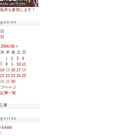
侃房も参加します！
igation
の日
の日
2006-06
>
水
木
金
土
日
1
2
3
4
7
8
9
10
11
14
15
16
17
18
21
22
23
24
25
28
29
30
ップページ
去記事一覧
記事
egories
y＆kids
k