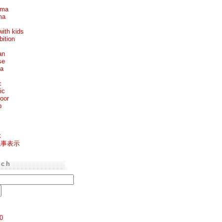
ema
ma
with kids
bition
an
se
ea
c
ic
oor
p
k
記事表示
rch
0