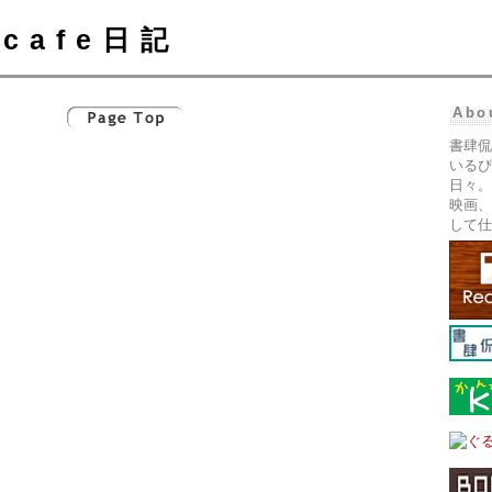
cafe日記
Abo
書肆侃
いるぴ
日々。
映画、
して仕