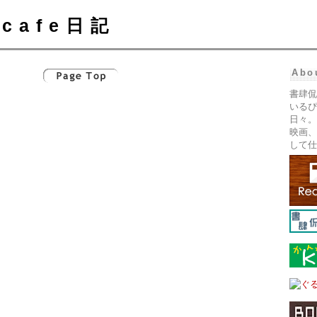
cafe日記
Abo
書肆侃
いるぴ
日々。
映画、
して仕