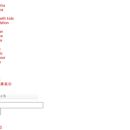
ema
ma
with kids
bition
an
se
ea
c
ic
oor
p
k
記事表示
rch
0