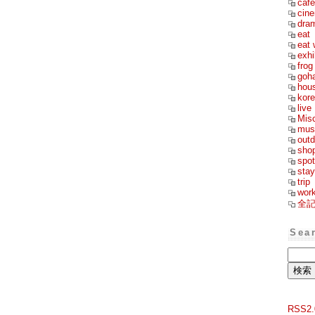
cafe
cin
dra
eat
eat 
exhi
frog
goh
hou
kor
live
Mis
mus
outd
sho
spot
stay
trip
wor
全
Sea
RSS2.