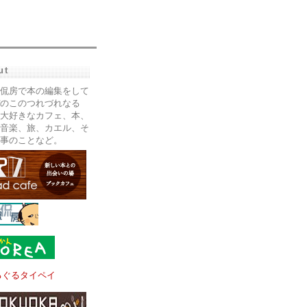
ut
侃房で本の編集をして
のこのつれづれなる
大好きなカフェ、本、
音楽、旅、カエル、そ
事のことなど。