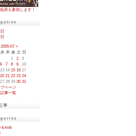
侃房も参加します！
igation
の日
の日
2005-07
>
水
木
金
土
日
1
2
3
6
7
8
9
10
13
14
15
16
17
20
21
22
23
24
27
28
29
30
31
ップページ
去記事一覧
記事
egories
y＆kids
k