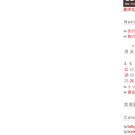
書肆侃
Nav
次
前
<
月
火
4
5
11
12
18
19
25
26
ト
過
注目
Cat
bab
boo