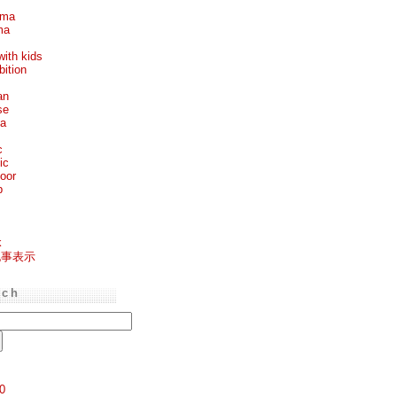
ema
ma
with kids
bition
an
se
ea
c
ic
oor
p
k
記事表示
rch
0