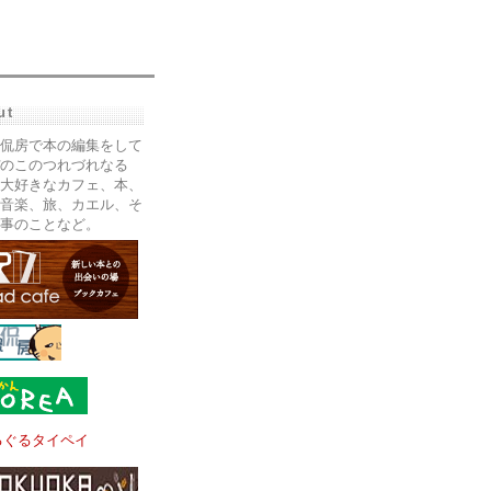
ut
侃房で本の編集をして
のこのつれづれなる
大好きなカフェ、本、
音楽、旅、カエル、そ
事のことなど。