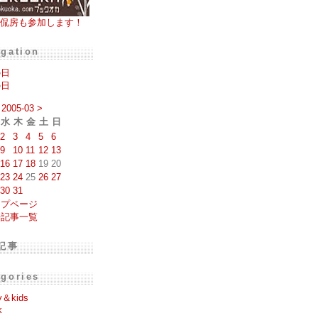
侃房も参加します！
igation
の日
の日
2005-03
>
水
木
金
土
日
2
3
4
5
6
9
10
11
12
13
16
17
18
19
20
23
24
25
26
27
30
31
ップページ
去記事一覧
記事
egories
y＆kids
k