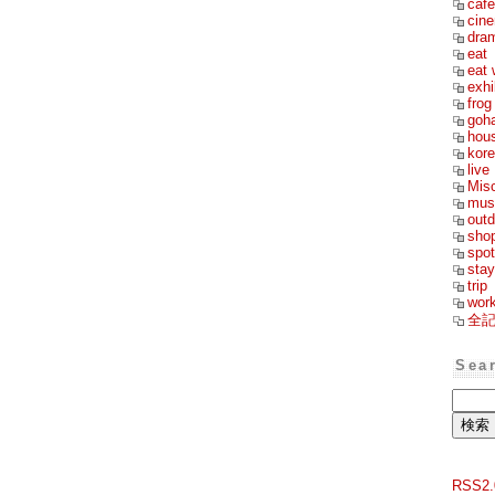
cafe
cin
dra
eat
eat 
exhi
frog
goh
hou
kor
live
Mis
mus
outd
sho
spot
stay
trip
wor
全
Sea
RSS2.