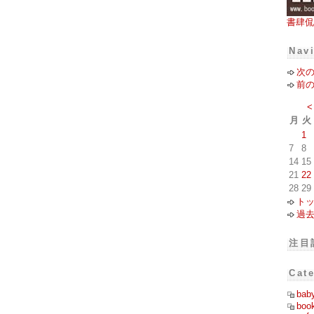
書肆侃
Nav
次
前
<
月
火
1
7
8
14
15
21
22
28
29
ト
過
注目
Cat
bab
boo