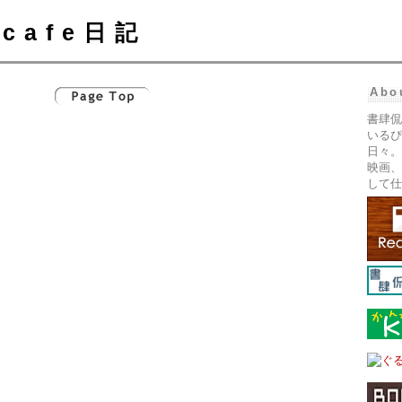
cafe日記
Abo
書肆侃
いるぴ
日々。
映画、
して仕