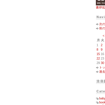
書肆侃
Nav
次
前
<
月
火
1
2
8
9
15
16
22
23
29
30
ト
過
注目
Cat
bab
boo