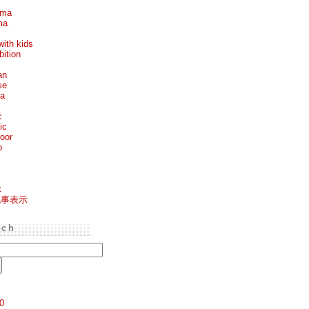
ema
ma
with kids
bition
an
se
ea
c
ic
oor
p
k
記事表示
rch
0