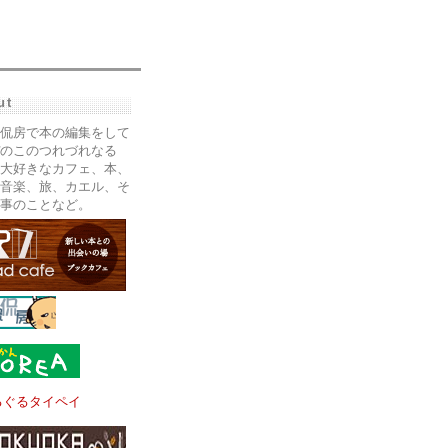
ut
侃房で本の編集をして
のこのつれづれなる
大好きなカフェ、本、
音楽、旅、カエル、そ
事のことなど。