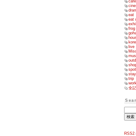
cafe
cin
dra
eat
eat 
exhi
frog
goh
hou
kor
live
Mis
mus
outd
sho
spot
stay
trip
wor
全
Sea
RSS2.