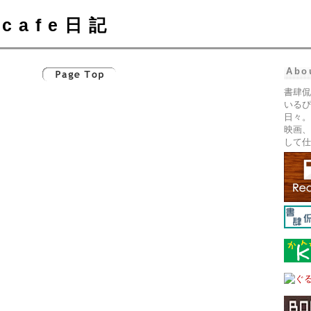
cafe日記
Abo
書肆侃
いるぴ
日々。
映画、
して仕