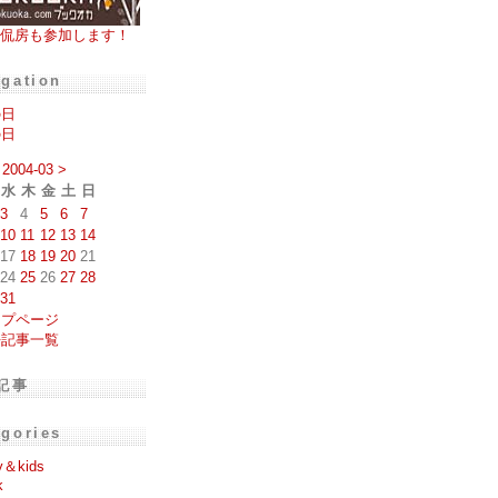
侃房も参加します！
igation
の日
の日
2004-03
>
水
木
金
土
日
3
4
5
6
7
10
11
12
13
14
17
18
19
20
21
24
25
26
27
28
31
ップページ
去記事一覧
記事
egories
y＆kids
k