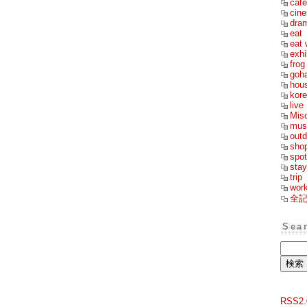
cafe
cin
dra
eat
eat 
exhi
frog
goh
hou
kor
live
Mis
mus
outd
sho
spot
stay
trip
wor
全
Sea
RSS2.