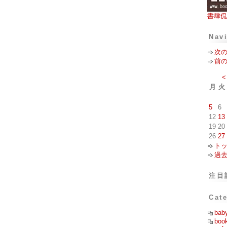
書肆侃
Nav
次
前
<
月
火
5
6
12
13
19
20
26
27
ト
過
注目
Cat
bab
boo