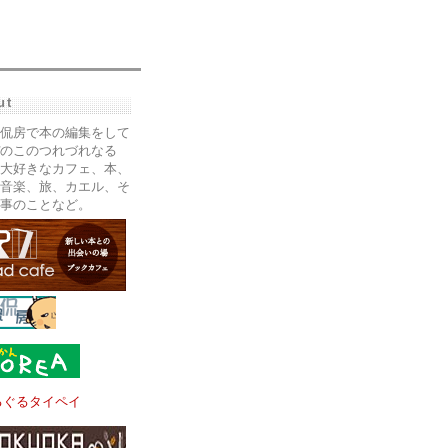
ut
侃房で本の編集をして
のこのつれづれなる
大好きなカフェ、本、
音楽、旅、カエル、そ
事のことなど。