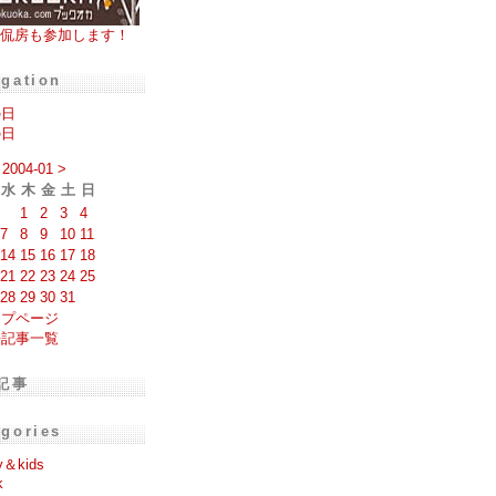
侃房も参加します！
igation
の日
の日
2004-01
>
水
木
金
土
日
1
2
3
4
7
8
9
10
11
14
15
16
17
18
21
22
23
24
25
28
29
30
31
ップページ
去記事一覧
記事
egories
y＆kids
k