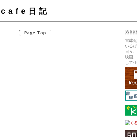
cafe日記
Abo
書肆侃
いるぴ
日々。
映画、
して仕