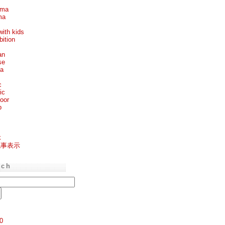
ema
ma
with kids
bition
an
se
ea
c
ic
oor
p
k
記事表示
rch
0