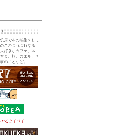
ut
侃房で本の編集をして
のこのつれづれなる
大好きなカフェ、本、
音楽、旅、カエル、そ
事のことなど。