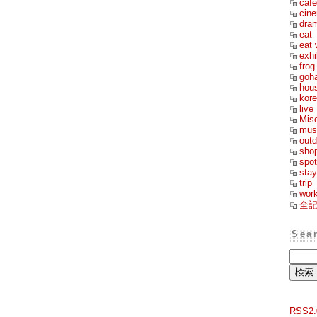
cafe
cin
dra
eat
eat 
exhi
frog
goh
hou
kor
live
Mis
mus
outd
sho
spot
stay
trip
wor
全
Sea
RSS2.