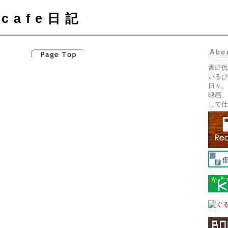
cafe日記
Abo
書肆侃
いるぴ
日々。
映画、
して仕