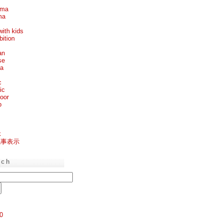
ema
ma
with kids
bition
an
se
ea
c
ic
oor
p
k
記事表示
rch
0