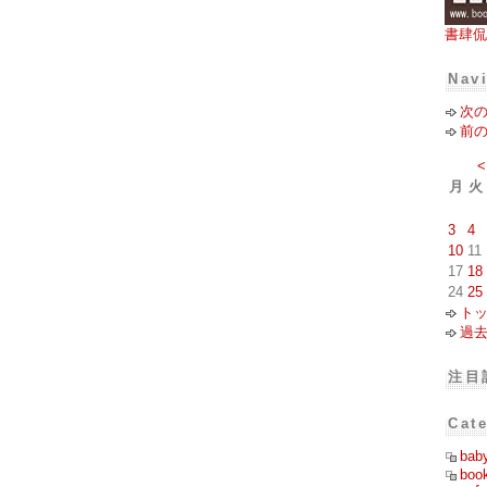
書肆侃
Nav
次
前
<
月
火
3
4
10
11
17
18
24
25
ト
過
注目
Cat
bab
boo