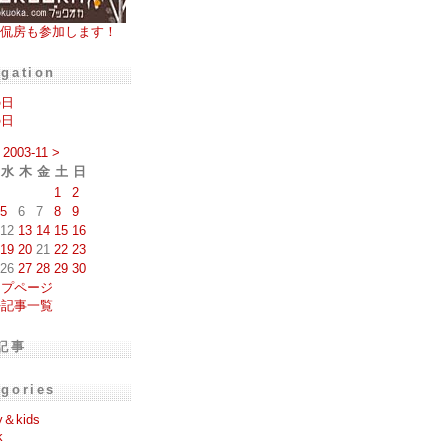
侃房も参加します！
igation
の日
の日
2003-11
>
水
木
金
土
日
1
2
5
6
7
8
9
12
13
14
15
16
19
20
21
22
23
26
27
28
29
30
ップページ
去記事一覧
記事
egories
y＆kids
k