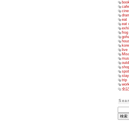
boo
cafe
cin
dra
eat
eat 
exhi
frog
goh
hou
kor
live
Mis
mus
outd
sho
spot
stay
trip
wor
全
Sea