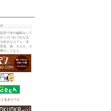
ut
侃房で本の編集をして
のこのつれづれなる
大好きなカフェ、本、
音楽、旅、カエル、そ
事のことなど。