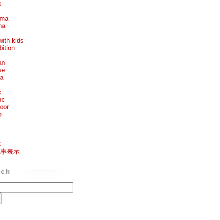
k
ema
ma
with kids
bition
an
se
ea
c
ic
oor
p
k
記事表示
rch