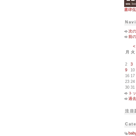
書肆侃
Nav
次
前
<
月
火
2
3
9
10
16
17
23
24
30
31
ト
過
注目
Cat
bab