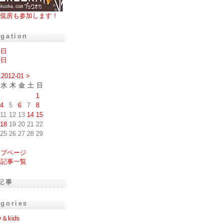
侃房も参加します！
igation
の日
の日
2012-01
>
水
木
金
土
日
1
4
5
6
7
8
11
12
13
14
15
18
19
20
21
22
25
26
27
28
29
ップページ
去記事一覧
記事
egories
y＆kids