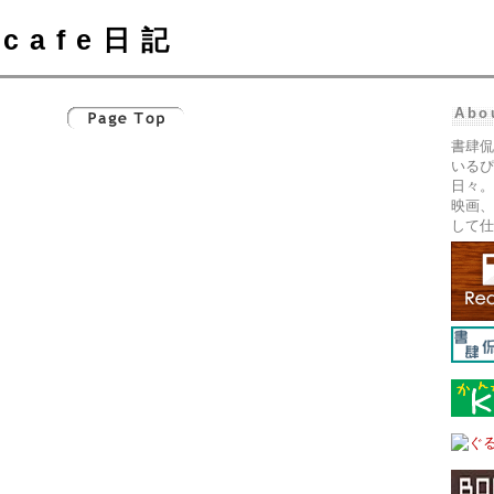
cafe日記
Abo
書肆侃
いるぴ
日々。
映画、
して仕