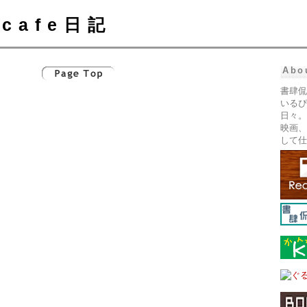
cafe日記
Abo
書肆侃
いるぴ
日々。
映画、
して仕