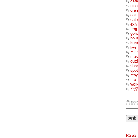
cafe
cin
dra
eat
eat 
exhi
frog
goh
hou
kor
live
Mis
mus
outd
sho
spot
stay
trip
wor
全
Sea
RSS2.