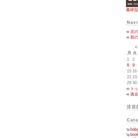
書肆侃
Nav
次
前
<
月
火
1
2
8
9
15
16
22
23
29
30
ト
過
注目
Cat
bab
boo