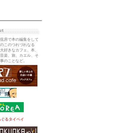
ut
侃房で本の編集をして
のこのつれづれなる
大好きなカフェ、本、
音楽、旅、カエル、そ
事のことなど。