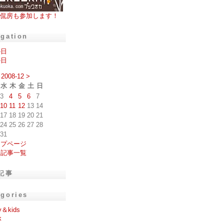
侃房も参加します！
igation
の日
の日
2008-12
>
水
木
金
土
日
3
4
5
6
7
10
11
12
13
14
17
18
19
20
21
24
25
26
27
28
31
ップページ
去記事一覧
記事
egories
y＆kids
k