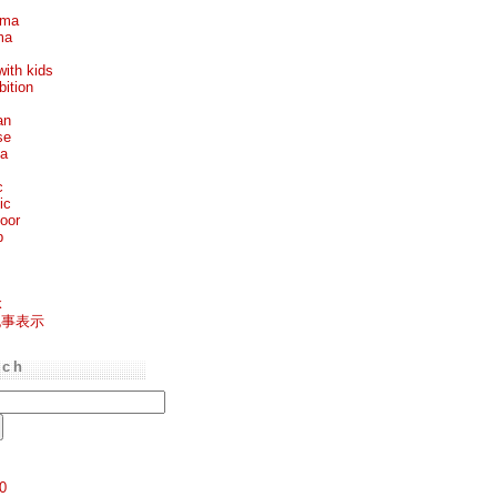
ema
ma
with kids
bition
an
se
ea
c
ic
oor
p
k
記事表示
rch
0