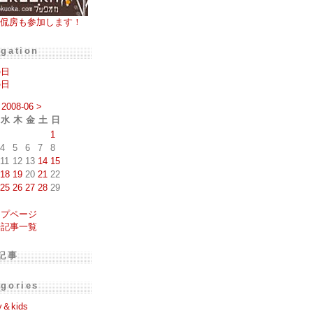
侃房も参加します！
igation
の日
の日
2008-06
>
水
木
金
土
日
1
4
5
6
7
8
11
12
13
14
15
18
19
20
21
22
25
26
27
28
29
ップページ
去記事一覧
記事
egories
y＆kids