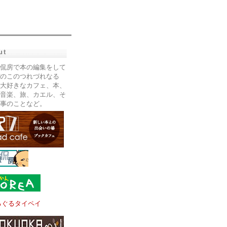
ut
侃房で本の編集をして
のこのつれづれなる
大好きなカフェ、本、
音楽、旅、カエル、そ
事のことなど。