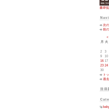
書肆侃
Nav
次
前
<
月
火
2
3
9
10
16
17
23
24
30
ト
過
注目
Cat
bab