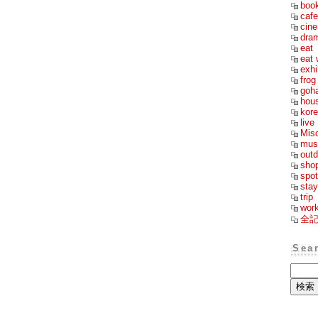
boo
cafe
cin
dra
eat
eat 
exhi
frog
goh
hou
kor
live
Mis
mus
outd
sho
spot
stay
trip
wor
全
Sea