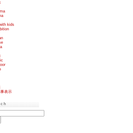
k
ema
ma
with kids
bition
an
se
ea
c
ic
oor
p
k
記事表示
rch