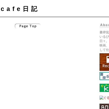
cafe日記
Abo
書肆侃
いるぴ
日々。
映画、
して仕