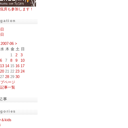
侃房も参加します！
igation
の日
の日
2007-06
>
水
木
金
土
日
1
2
3
6
7
8
9
10
13
14
15
16
17
20
21
22
23
24
27
28
29
30
ップページ
去記事一覧
記事
egories
y＆kids
k