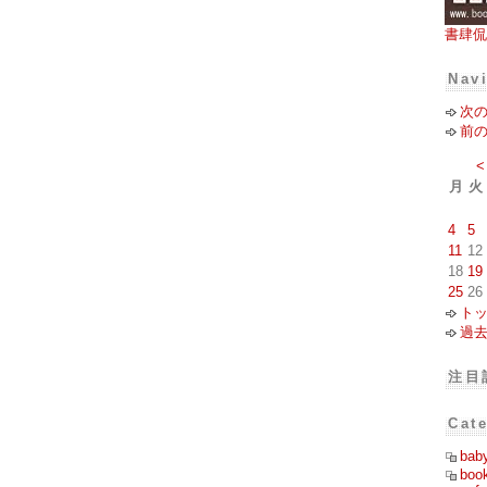
書肆侃
Nav
次
前
<
月
火
4
5
11
12
18
19
25
26
ト
過
注目
Cat
bab
boo