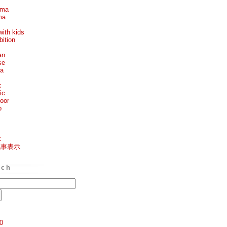
ema
ma
with kids
bition
an
se
ea
c
ic
oor
p
k
記事表示
rch
0