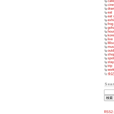
cafe
cin
dra
eat
eat 
exhi
frog
goh
hou
kor
live
Mis
mus
outd
sho
spot
stay
trip
wor
全
Sea
RSS2.