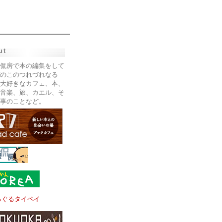
ut
侃房で本の編集をして
のこのつれづれなる
大好きなカフェ、本、
音楽、旅、カエル、そ
事のことなど。