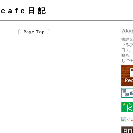
cafe日記
Abo
書肆侃
いるぴ
日々。
映画、
して仕