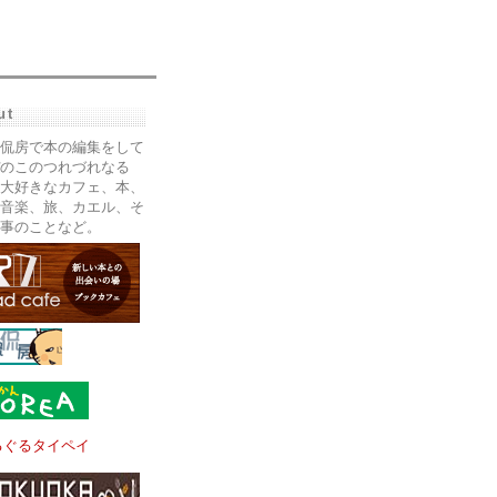
ut
侃房で本の編集をして
のこのつれづれなる
大好きなカフェ、本、
音楽、旅、カエル、そ
事のことなど。