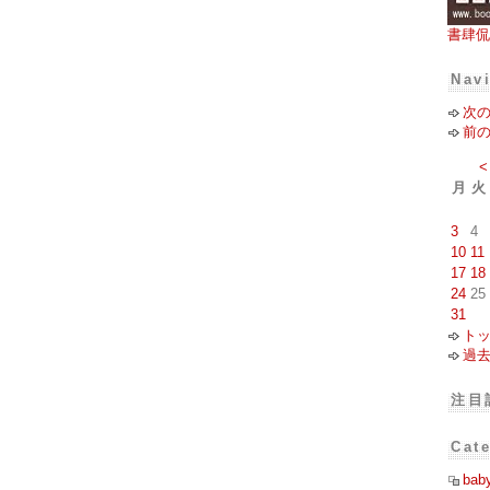
書肆侃
Nav
次
前
<
月
火
3
4
10
11
17
18
24
25
31
ト
過
注目
Cat
bab