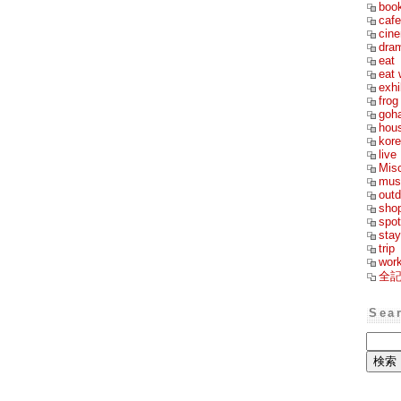
boo
cafe
cin
dra
eat
eat 
exhi
frog
goh
hou
kor
live
Mis
mus
outd
sho
spot
stay
trip
wor
全
Sea