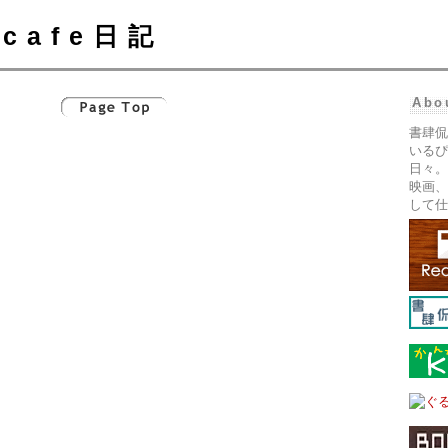
cafe日記
Abo
書肆侃
いるぴ
日々。
映画、
して仕