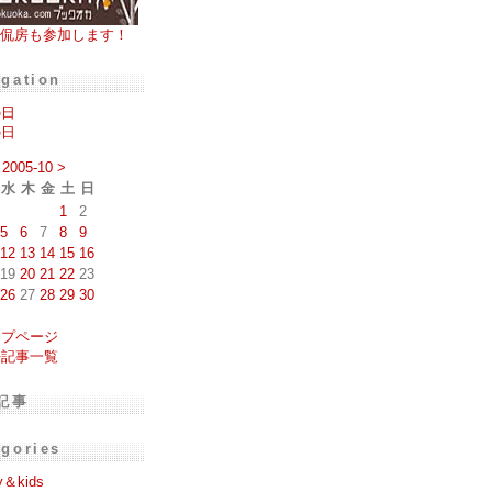
侃房も参加します！
igation
の日
の日
2005-10
>
水
木
金
土
日
1
2
5
6
7
8
9
12
13
14
15
16
19
20
21
22
23
26
27
28
29
30
ップページ
去記事一覧
記事
egories
y＆kids