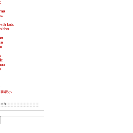
k
ema
ma
with kids
bition
an
se
ea
c
ic
oor
p
k
記事表示
rch