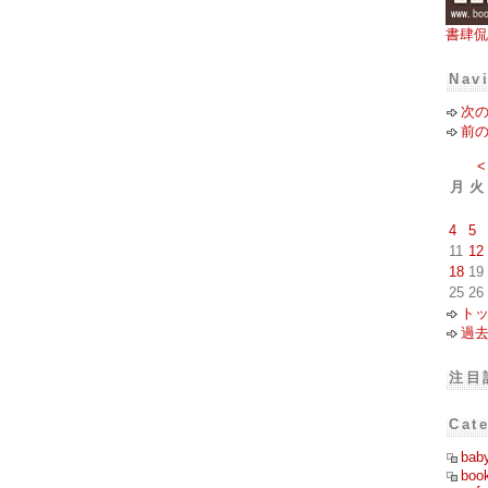
書肆侃
Nav
次
前
<
月
火
4
5
11
12
18
19
25
26
ト
過
注目
Cat
bab
boo