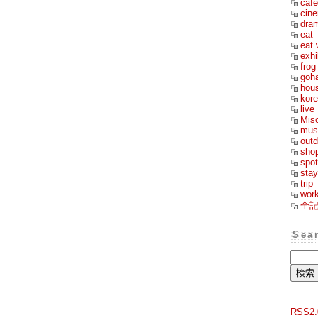
cafe
cin
dra
eat
eat 
exhi
frog
goh
hou
kor
live
Mis
mus
outd
sho
spot
stay
trip
wor
全
Sea
RSS2.