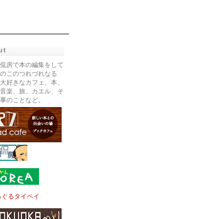
ut
侃房で本の編集をして
のこのつれづれなる
大好きなカフェ、本、
音楽、旅、カエル、そ
事のことなど。