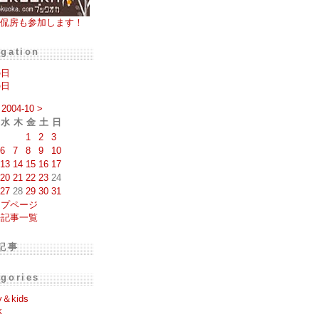
侃房も参加します！
igation
の日
の日
2004-10
>
水
木
金
土
日
1
2
3
6
7
8
9
10
13
14
15
16
17
20
21
22
23
24
27
28
29
30
31
ップページ
去記事一覧
記事
egories
y＆kids
k