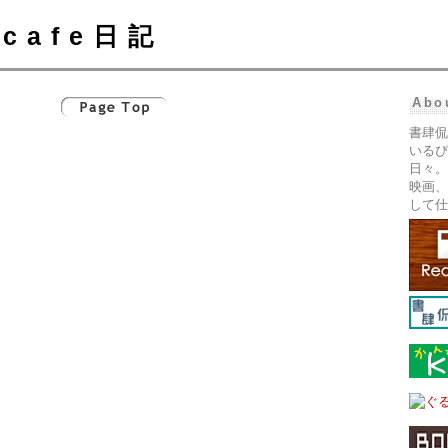
cafe日記
Abo
書肆侃
いるぴ
日々。
映画、
して仕