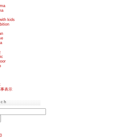
ema
ma
with kids
bition
an
se
ea
c
ic
oor
p
k
記事表示
rch
0