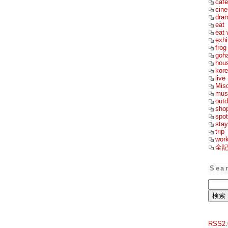
cafe
cin
dra
eat
eat 
exhi
frog
goh
hou
kor
live
Mis
mus
outd
sho
spot
stay
trip
wor
全
Sea
RSS2.