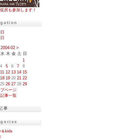
侃房も参加します！
igation
の日
の日
2004-02
>
水
木
金
土
日
1
4
5
6
7
8
11
12
13
14
15
18
19
20
21
22
25
26
27
28
29
ップページ
去記事一覧
記事
egories
y＆kids
k