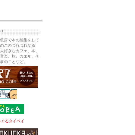
ut
侃房で本の編集をして
のこのつれづれなる
大好きなカフェ、本、
音楽、旅、カエル、そ
事のことなど。