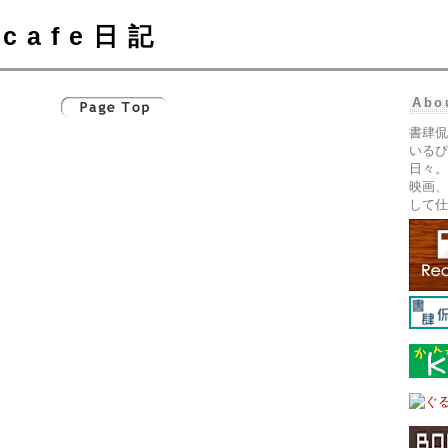
cafe日記
Abo
書肆侃
いるぴ
日々。
映画、
して仕