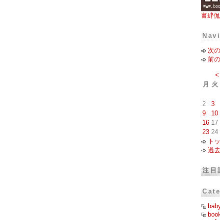
書肆侃
Nav
次
前
<
月
火
2
3
9
10
16
17
23
24
ト
過
注目
Cat
bab
boo