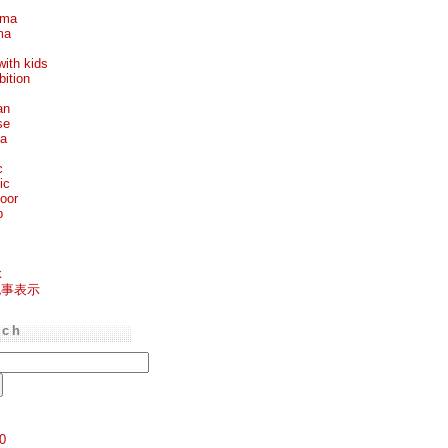
ema
ma
with kids
bition
an
se
ea
c
ic
oor
p
k
記事表示
rch
0