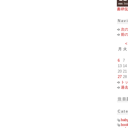
書肆侃
Nav
次
前
<
月
火
6
7
13
14
20
21
27
28
ト
過
注目
Cat
bab
boo