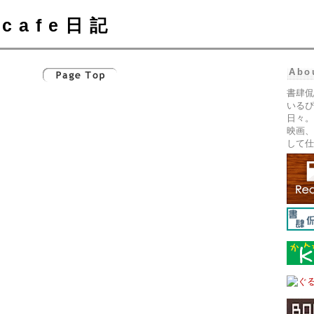
cafe日記
Abo
書肆侃
いるぴ
日々。
映画、
して仕