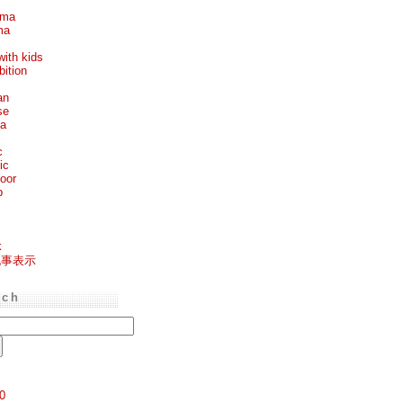
ema
ma
with kids
bition
an
se
ea
c
ic
oor
p
k
記事表示
rch
0