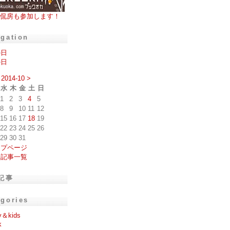
侃房も参加します！
igation
の日
の日
2014-10
>
水
木
金
土
日
1
2
3
4
5
8
9
10
11
12
15
16
17
18
19
22
23
24
25
26
29
30
31
ップページ
去記事一覧
記事
egories
y＆kids
k