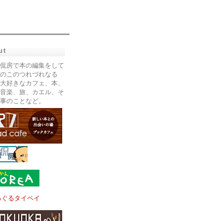
ut
侃房で本の編集をして
のこのつれづれなる
大好きなカフェ、本、
音楽、旅、カエル、そ
事のことなど。