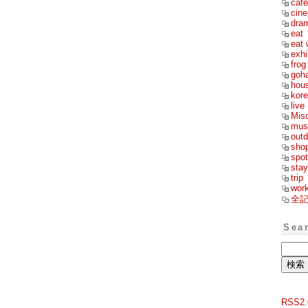
cafe
cin
dra
eat
eat 
exhi
frog
goh
hou
kor
live
Mis
mus
outd
sho
spot
stay
trip
wor
全
Sea
RSS2.