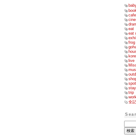
bab
boo
cafe
cin
dra
eat
eat 
exhi
frog
goh
hou
kor
live
Mis
mus
outd
sho
spot
stay
trip
wor
全
Sea