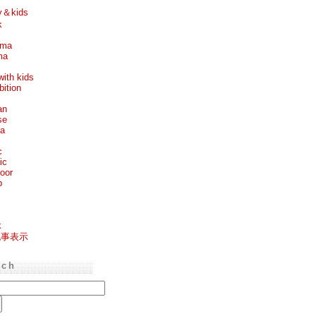
y＆kids
k
ema
ma
with kids
bition
an
se
ea
c
ic
oor
p
k
記事表示
rch