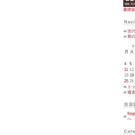
書肆侃
Nav
次
前
<
月
火
4
5
11
12
18
19
25
26
ト
過
注目
fro
へ
Cat