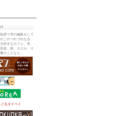
ut
侃房で本の編集をして
のこのつれづれなる
大好きなカフェ、本、
音楽、旅、カエル、そ
事のことなど。