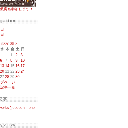
侃房も参加します！
igation
の日
の日
2007-06
>
水
木
金
土
日
1
2
3
6
7
8
9
10
13
14
15
16
17
20
21
22
23
24
27
28
29
30
ップページ
去記事一覧
記事
gworksもcocochimono
egories