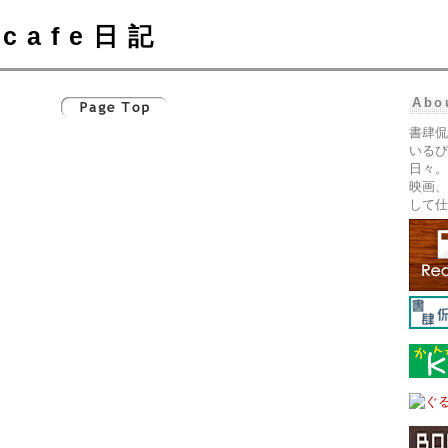
cafe日記
Abo
書肆侃
いるぴ
日々。
映画、
して仕