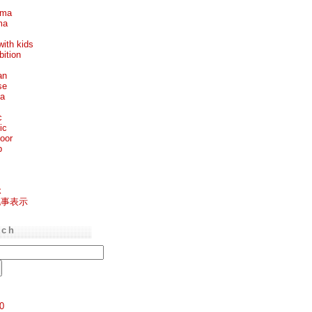
ema
ma
with kids
bition
an
se
ea
c
ic
oor
p
k
記事表示
rch
0