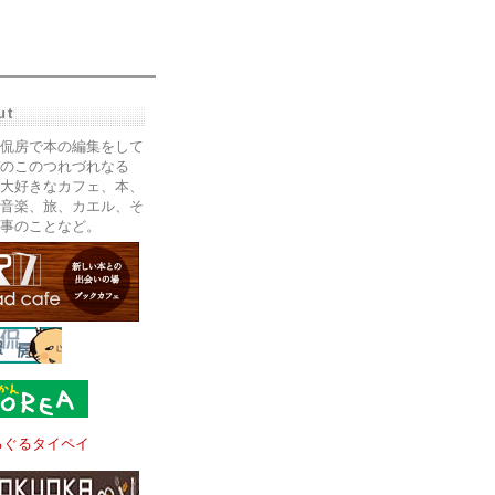
ut
侃房で本の編集をして
のこのつれづれなる
大好きなカフェ、本、
音楽、旅、カエル、そ
事のことなど。