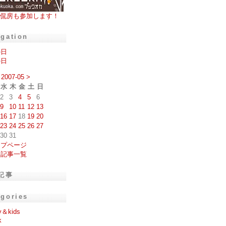
侃房も参加します！
igation
の日
の日
2007-05
>
水
木
金
土
日
2
3
4
5
6
9
10
11
12
13
16
17
18
19
20
23
24
25
26
27
30
31
ップページ
去記事一覧
記事
egories
y＆kids
k