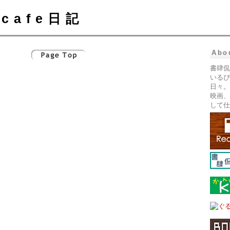
cafe日記
Abo
書肆侃
いるぴ
日々。
映画、
して仕