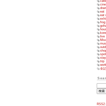
cafe
cin
dra
eat
eat 
exhi
frog
goh
hou
kor
live
Mis
mus
outd
sho
spot
stay
trip
wor
全
Sea
RSS2.