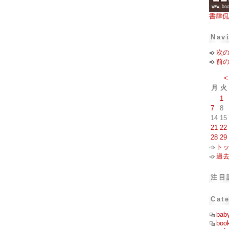
書肆侃
Nav
次
前
<
月
火
1
7
8
14
15
21
22
28
29
ト
過
注目
Cat
bab
boo