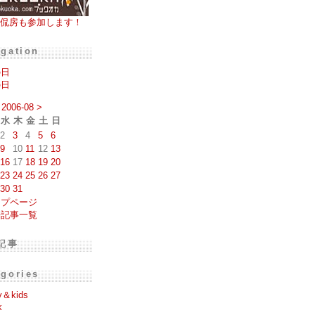
侃房も参加します！
igation
の日
の日
2006-08
>
水
木
金
土
日
2
3
4
5
6
9
10
11
12
13
16
17
18
19
20
23
24
25
26
27
30
31
ップページ
去記事一覧
記事
egories
y＆kids
k