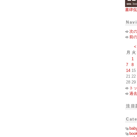
書肆侃
Nav
次
前
<
月
火
1
7
8
14
15
21
22
28
29
ト
過
注目
Cat
bab
boo