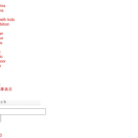
ema
ma
with kids
bition
an
se
ea
c
ic
oor
p
k
記事表示
rch
0