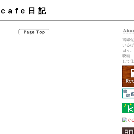
cafe日記
Abo
書肆侃
いるぴ
日々。
映画、
して仕