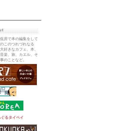
ut
侃房で本の編集をして
のこのつれづれなる
大好きなカフェ、本、
音楽、旅、カエル、そ
事のことなど。