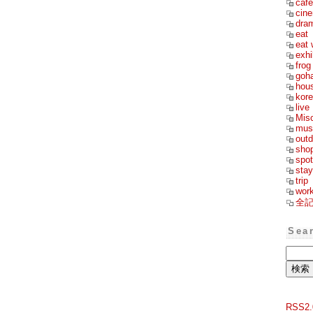
cafe
cin
dra
eat
eat 
exhi
frog
goh
hou
kor
live
Mis
mus
outd
sho
spot
stay
trip
wor
全
Sea
RSS2.