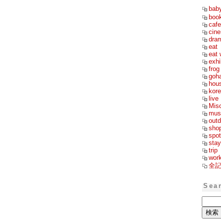
bab
boo
cafe
cin
dra
eat
eat 
exhi
frog
goh
hou
kor
live
Mis
mus
outd
sho
spot
stay
trip
wor
全
Sea