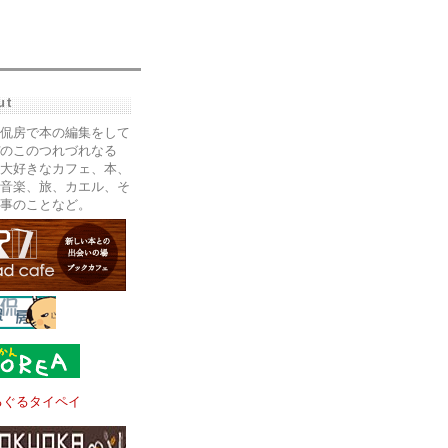
ut
侃房で本の編集をして
のこのつれづれなる
大好きなカフェ、本、
音楽、旅、カエル、そ
事のことなど。