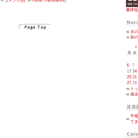
コメント(0)
TB(No Trackbacks)
書肆侃
Nav
次
前
<
月
火
6
7
13
14
20
21
27
28
ト
過
注目
平
て
Cat