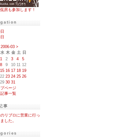
侃房も参加します！
igation
の日
の日
2006-03
>
水
木
金
土
日
1
2
3
4
5
8
9
10
11
12
15
16
17
18
19
22
23
24
25
26
29
30
31
ップページ
去記事一覧
記事
尾のリブロに営業に行っ
きました。
egories