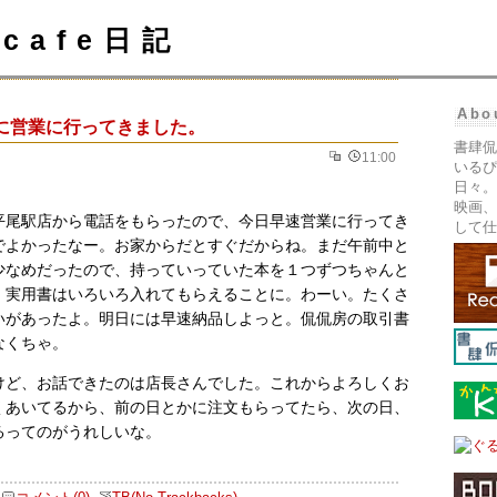
cafe日記
Abo
に営業に行ってきました。
書肆侃
11:00
いるぴ
日々。
映画、
平尾駅店から電話をもらったので、今日早速営業に行ってき
して仕
でよかったなー。お家からだとすぐだからね。まだ午前中と
少なめだったので、持っていっていた本を１つずつちゃんと
。実用書はいろいろ入れてもらえることに。わーい。たくさ
いがあったよ。明日には早速納品しよっと。侃侃房の取引書
なくちゃ。
けど、お話できたのは店長さんでした。これからよろしくお
くあいてるから、前の日とかに注文もらってたら、次の日、
るってのがうれしいな。