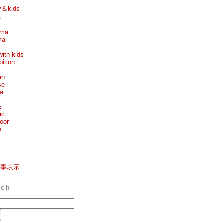
y＆kids
k
ema
ma
with kids
bition
an
se
ea
c
ic
oor
p
k
記事表示
rch