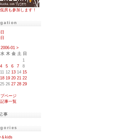
侃房も参加します！
igation
の日
の日
2006-01
>
水
木
金
土
日
1
4
5
6
7
8
11
12
13
14
15
18
19
20
21
22
25
26
27
28
29
ップページ
去記事一覧
記事
egories
y＆kids