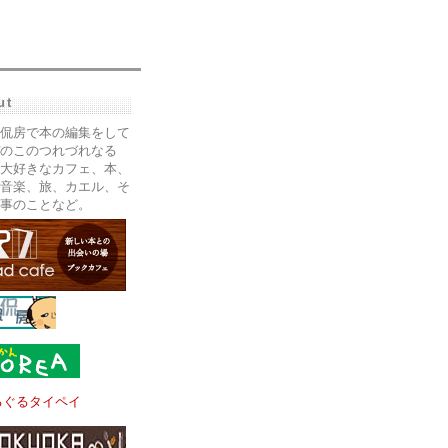
ut
侃房で本の編集をして
のこのつれづれなる
大好きなカフェ、本、
音楽、旅、カエル、そ
事のことなど。