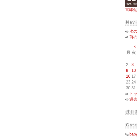
書肆侃
Nav
次
前
<
月
火
2
3
9
10
16
17
23
24
30
31
ト
過
注目
Cat
bab