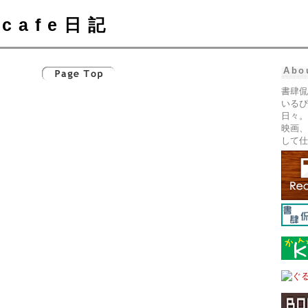
cafe日記
Abo
書肆侃
いるぴ
日々。
映画、
して仕