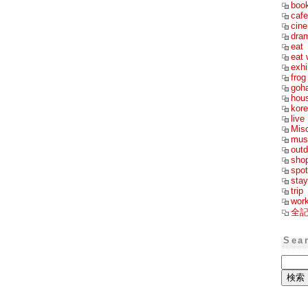
boo
cafe
cin
dra
eat
eat 
exhi
frog
goh
hou
kor
live
Mis
mus
outd
sho
spot
stay
trip
wor
全
Sea