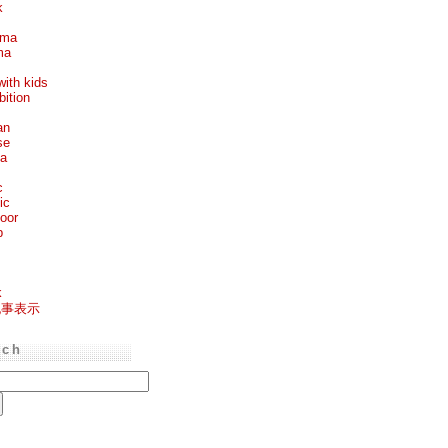
k
ema
ma
with kids
bition
an
se
ea
c
ic
oor
p
k
記事表示
rch