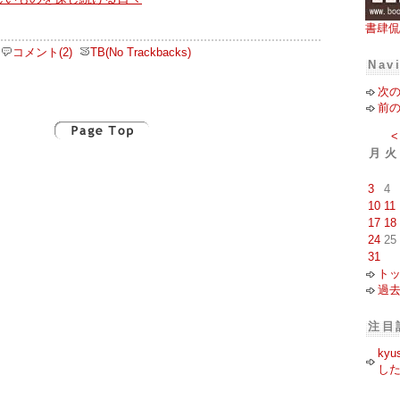
書肆侃
コメント(2)
TB(No Trackbacks)
Nav
次
前
<
月
火
3
4
10
11
17
18
24
25
31
ト
過
注目
ky
し