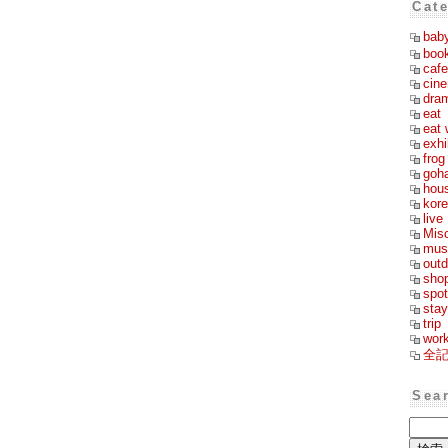
Cat
bab
boo
cafe
cin
dra
eat
eat 
exhi
frog
goh
hou
kor
live
Mis
mus
outd
sho
spot
stay
trip
wor
全
Sea