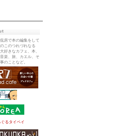
ut
侃房で本の編集をして
のこのつれづれなる
大好きなカフェ、本、
音楽、旅、カエル、そ
事のことなど。