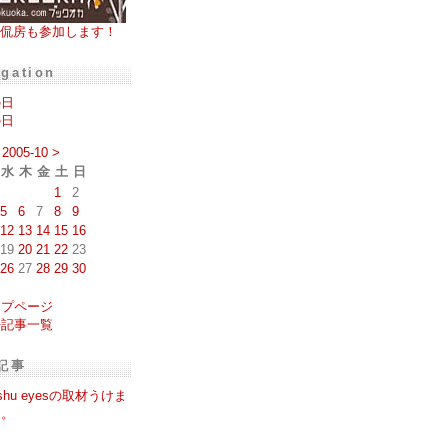
侃房も参加します！
igation
の日
の日
2005-10
>
水
木
金
土
日
1
2
5
6
7
8
9
12
13
14
15
16
19
20
21
22
23
26
27
28
29
30
ップページ
去記事一覧
記事
ushu eyesの取材うけま
た。