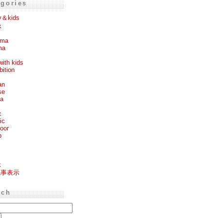
egories
y＆kids
k
ema
ma
with kids
bition
an
se
ea
c
ic
oor
p
k
記事表示
rch