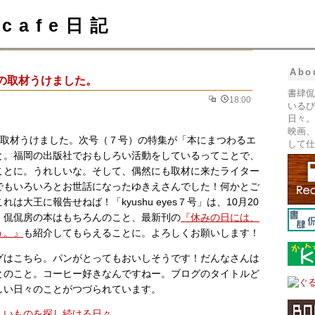
cafe日記
Abo
yesの取材うけました。
書肆侃
18:00
いるぴ
日々。
映画、
取材うけました。次号（７号）の特集が「本にまつわるエ
して仕
と。福岡の出版社でおもしろい活動をしているってことで、
ことに。うれしいな。そして、偶然にも取材に来たライター
でもいろいろとお世話になったゆきえさんでした！何かとご
は大王に報告せねば！「kyushu eyes７号」は、10月20
！侃侃房の本はもちろんのこと、最新刊の
『休みの日には、
う。』
も紹介してもらえることに。よろしくお願いします！
グはこちら。パンがとってもおいしそうです！だんなさんは
とのこと。コーヒー好きなんですねー。ブログのタイトルど
しい日々のことがつづられています。
しいものを探し続ける日々