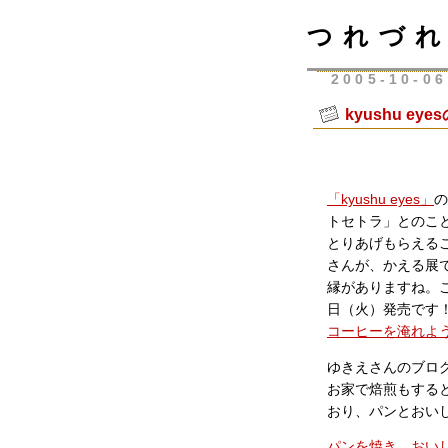
つれづれ
2005-10-06
kyushu e
「kyushu eyes」
の
トセトラ」とのこ
とりあげもらえる
さんが、かえる展
縁がありますね。これ
日（火）発売です
コーヒーを淹れよ
ゆきえさんのブロ
お家で焙煎もする
おり、パンとおい
パンを焼き、おい