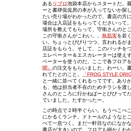
ある
リブロ
池袋本店からスタートだ。
ーと書肆侃侃房の本が入ってないか探
たい売り場がわかったので、書店の方
場合は入店証をもらってくださいって
場所を教えてもらって、守衛さんのと
この守衛さんがこわい。。
鳥肌実
を若
い。ちょっとびびりつつ、言われるが
店証をもらう。そして、このバッチを
エレベーター＆エスカレーターは使え
ベーターを使うのだ。ここで各フロア
聞』
の注文をもらいました。わーい。
れてたとのこと。
「FROG STYLE ORI
と一緒に並べてくれるってです。あり
も、他は担当者不在のためチラシを渡
さんのところに行かねばーとびびって
ていました。たすかったー。
この時点で２時半ぐらい。もうぺこぺ
にかるくランチ。ドトールのようなと
べて一息つく。まだ一軒目なのになか
書店が大きいので、フロアも細かくわ