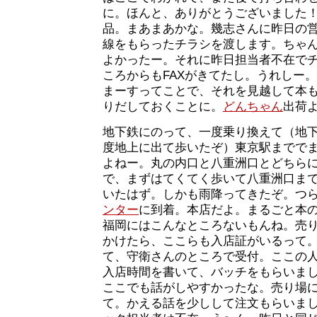
に。ほんと、ありがとうございました
品。まあまあかな。幾志さんに昨日の
線をもらったチラシを渡します。ちゃ
よかったー。それに昨日担当者不在で
ころからもFAXがきてたし。うれしー
まーすってことで、それを見越して本
りだしておくことに。
どんちゃん
出荷
地下鉄にのって、一度乗り換えて（地
度地上に出て歩いたぞ）東京駅までで
よねー。丸の内口と八重洲口とどちら
で、まずはてくてく歩いて八重洲口まで
いたはず。しかも雨降ってきたぞ。つ
ンター
に到着。本店だよ。まるごと本
福岡にはこんなところないもんね。売
かけたら、ここらも入店証がいるって
て、守衛さんのところで受付。ここの
入店時間を書いて、バッチをもらいま
ここでも話がしやすかったな。売り場
て。かえる話を少しして注文もらいま