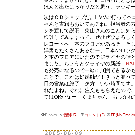
並んでてよかったな。昨日回ったとき
ほんと出たばっかりだと思う。ラッキ
次はＣＤショップだ。HMVに行って本
ゃんと書籍もおいてあるね。担当者の
シを渡して説明。柴山さんのことは知
検討してみますって。ぜひぜひよろし
レコードへ。本のフロアがあるぞ。そ
洋書もたくさんあるなー。日本のロッ
ど本のフロアにいたのでジライヤの話
ました。ちょうどジライヤの新譜
「NAT
も発売になるので一緒に展開できるか
ことで、これは好感触だ！きっと並べ
日の営業は終了。夕方、いい時間です
れたよね。それに注文ももらえたので
てはOKかなー。くまちゃん、おつかれ
Pinoko
個別URL
コメント(2)
TB(No Trackb
2005-06-09