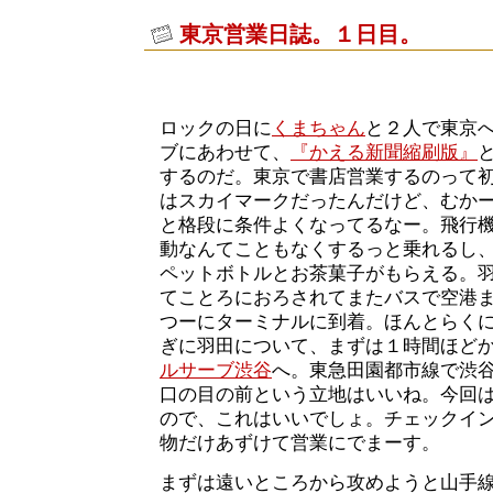
東京営業日誌。１日目。
ロックの日に
くまちゃん
と２人で東京
ブにあわせて、
『かえる新聞縮刷版』
するのだ。東京で書店営業するのって
はスカイマークだったんだけど、むか
と格段に条件よくなってるなー。飛行
動なんてこともなくするっと乗れるし
ペットボトルとお茶菓子がもらえる。
てことろにおろされてまたバスで空港
つーにターミナルに到着。ほんとらくに
ぎに羽田について、まずは１時間ほど
ルサーブ渋谷
へ。東急田園都市線で渋
口の目の前という立地はいいね。今回
ので、これはいいでしょ。チェックイ
物だけあずけて営業にでまーす。
まずは遠いところから攻めようと山手