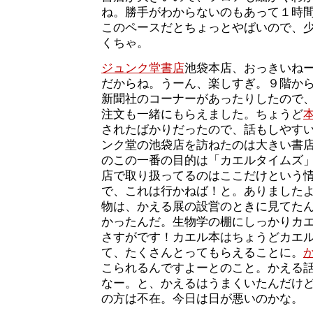
ね。勝手がわからないのもあって１時
このペースだとちょっとやばいので、
くちゃ。
ジュンク堂書店
池袋本店、おっきいね
だからね。うーん、楽しすぎ。９階か
新聞社のコーナーがあったりしたので
注文も一緒にもらえました。ちょうど
されたばかりだったので、話もしやす
ンク堂の池袋店を訪ねたのは大きい書
のこの一番の目的は「カエルタイムズ
店で取り扱ってるのはここだけという
で、これは行かねば！と。ありました
物は、かえる展の設営のときに見てた
かったんだ。生物学の棚にしっかりカ
さすがです！カエル本はちょうどカエ
て、たくさんとってもらえることに。
こられるんですよーとのこと。かえる
なー。と、かえるはうまくいたんだけ
の方は不在。今日は日が悪いのかな。