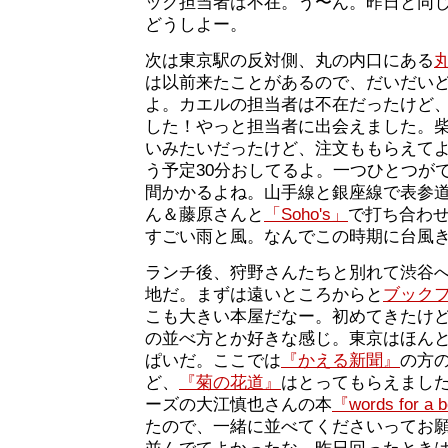
ック担当者は不在。う〜ん。昨日と同
どうしよー。
次は東京駅の反対側、丸の内口にある
は以前来たことがあるので、だいだい
よ。カエルの担当者は不在だったけど
した！やっと担当者に出会えました。
いみたいだったけど、注文ももらえて
う予定30分おしてるよ。一つひとつが
間かかるよね。山手線と銀座線で表参
ん＆藤原さんと
「Soho's」
で打ち合わ
すごい雨と風。なんでこの時期に台風
ランチ後、狩野さんたちと別れて渋谷
地だ。まずは遠いところからと
ブック
こも大きい本屋だなー。初めてきたけ
の並べ方とか好きな感じ。東京はほん
ぱいだ。ここでは
『かえる新聞』
の方
ど、
『菊の花道』
はとってもらえまし
ーズの大江慎也さんの本
『words for a 
たので、一緒に並べてくださいってお