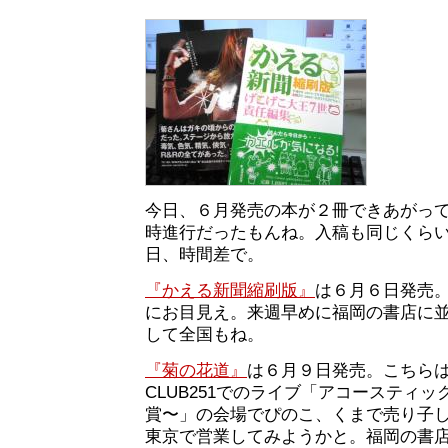
今日、６月発売の本が２冊できあがっ
時進行だったもんね。入稿も同じくら
日、時間差で。
『かえる新聞縮刷版』
は６月６日発売
にお目見え。来週早めに福岡の書店に
して全国もね。
『菊の花道』
は６月９日発売。こちら
CLUB251でのライブ「アコースティ
賞〜」の会場でぴのこ、くまで売り子
東京で営業してみようかと。福岡の書