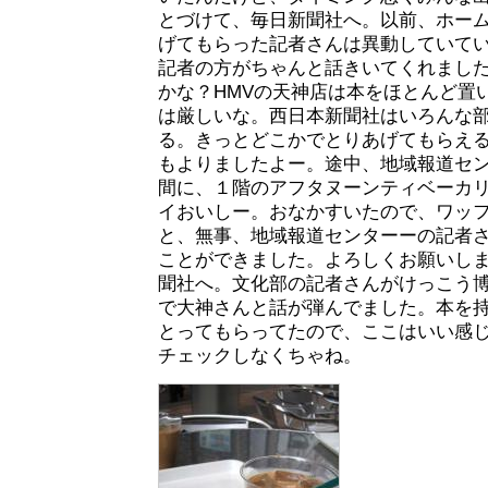
とづけて、毎日新聞社へ。以前、ホー
げてもらった記者さんは異動していて
記者の方がちゃんと話きいてくれまし
かな？HMVの天神店は本をほとんど置
は厳しいな。西日本新聞社はいろんな
る。きっとどこかでとりあげてもらえ
もよりましたよー。途中、地域報道セ
間に、１階のアフタヌーンティベーカ
イおいしー。おなかすいたので、ワッ
と、無事、地域報道センターーの記者
ことができました。よろしくお願いし
聞社へ。文化部の記者さんがけっこう
で大神さんと話が弾んでました。本を
とってもらってたので、ここはいい感
チェックしなくちゃね。