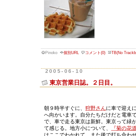
Pinoko
個別URL
コメント(0)
TB(No Trackb
2005-06-10
東京営業日誌。２日目。
朝９時半すぐに、
狩野さん
に車で迎え
へ向かいます。自分たちだけだと電車
で、車で走る東京は新鮮。東京って緑
て感じる。地方小について、
『菊の花
はここでわかれて、また後で打ち合わ