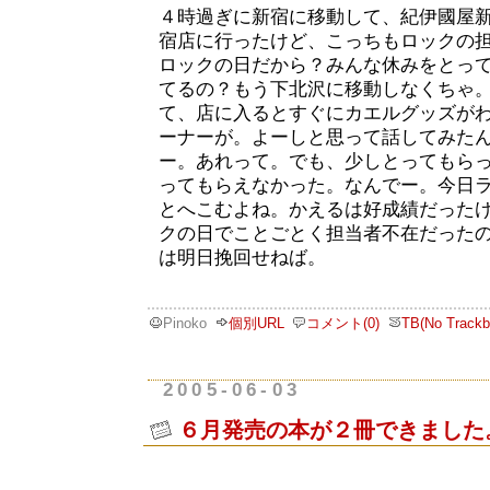
４時過ぎに新宿に移動して、紀伊國屋
宿店に行ったけど、こっちもロックの
ロックの日だから？みんな休みをとっ
てるの？もう下北沢に移動しなくちゃ
て、店に入るとすぐにカエルグッズが
ーナーが。よーしと思って話してみた
ー。あれって。でも、少しとってもら
ってもらえなかった。なんでー。今日
とへこむよね。かえるは好成績だった
クの日でことごとく担当者不在だった
は明日挽回せねば。
Pinoko
個別URL
コメント(0)
TB(No Trackb
2005-06-03
６月発売の本が２冊できました