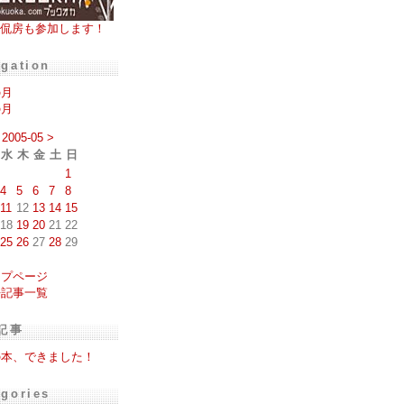
侃房も参加します！
igation
の月
の月
2005-05
>
水
木
金
土
日
1
4
5
6
7
8
11
12
13
14
15
18
19
20
21
22
25
26
27
28
29
ップページ
去記事一覧
記事
の本、できました！
egories