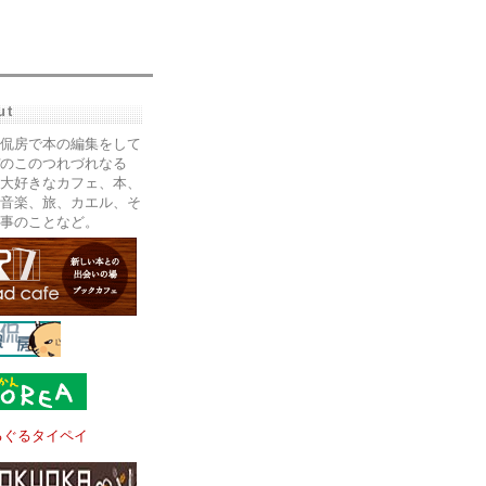
ut
侃房で本の編集をして
のこのつれづれなる
大好きなカフェ、本、
音楽、旅、カエル、そ
事のことなど。