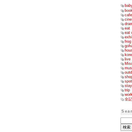
bab
boo
cafe
cin
dra
eat
eat 
exhi
frog
goh
hou
kor
live
Mis
mus
outd
sho
spot
stay
trip
wor
全
Sea