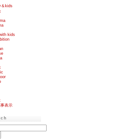
y＆kids
k
ema
ma
with kids
bition
an
se
ea
c
ic
oor
p
k
記事表示
rch