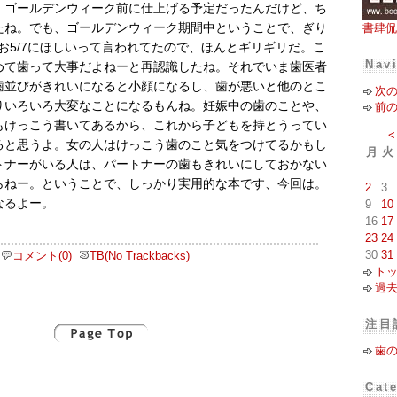
。ゴールデンウィーク前に仕上げる予定だったんだけど、ち
たね。でも、ゴールデンウィーク期間中ということで、ぎり
書肆侃
お5/7にほしいって言われてたので、ほんとギリギリだ。こ
Nav
めて歯って大事だよねーと再認識したね。それでいま歯医者
歯並びがきれいになると小顔になるし、歯が悪いと他のとこ
次
りいろいろ大変なことになるもんね。妊娠中の歯のことや、
前
もけっこう書いてあるから、これから子どもを持とうってい
<
ると思うよ。女の人はけっこう歯のこと気をつけてるかもし
月
火
トナーがいる人は、パートナーの歯もきれいにしておかない
らねー。ということで、しっかり実用的な本です、今回は。
2
3
なるよー。
9
10
16
17
23
24
30
31
コメント(0)
TB(No Trackbacks)
ト
過
注目
歯
Cat