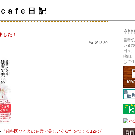
cafe日記
Abo
ました！
書肆侃
13:30
いるぴ
日々。
映画、
して仕
本
『歯科医ひろえの健康で美しいあなたをつくる12の方