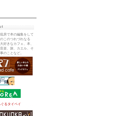
ut
侃房で本の編集をして
のこのつれづれなる
大好きなカフェ、本、
音楽、旅、カエル、そ
事のことなど。