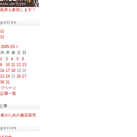
侃房も参加します！
igation
の日
の日
2005-03
>
水
木
金
土
日
2
3
4
5
6
9
10
11
12
13
16
17
18
19
20
23
24
25
26
27
30
31
ップページ
去記事一覧
記事
集者のための書店研究
egories
y＆kids