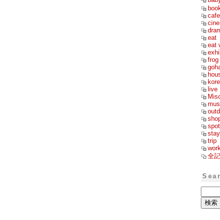
boo
cafe
cin
dra
eat
eat 
exhi
frog
goh
hou
kor
live
Mis
mus
outd
sho
spot
stay
trip
wor
全
Sea