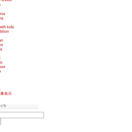
k
ema
ma
with kids
bition
an
se
ea
c
ic
oor
p
k
記事表示
rch