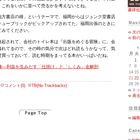
、これをいかに並べて売るかを考えないとね。
書肆侃
地方書店の雄」というテーマで、福岡からはジュンク堂書店
Nav
キューブリックがピックアップされてた。福岡出張のときに
てみてください。
次
前
喚起されて、会社のトイレ本は『出版をめぐる冒険』に。会
<
溢れてるので、その時の気分で次はどれ読もうかなって。気
月
火
度買っておいて、読む時期をまってる本がいっぱいだね。
1
7
8
14
15
21
22
28
29
コメント(0)
TB(No Trackbacks)
ト
過
注目
編
Cat
bab