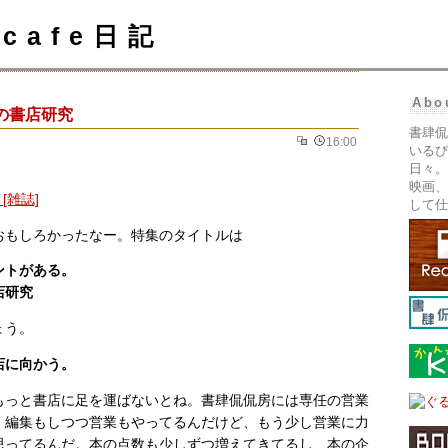
cafe日記
Abo
の書店研究
書肆侃
16:00
いるぴ
日々。
映画、
して仕
おもしろかったなー。特集のタイトルは
ントがある。
店研究
ょう。
店に向かう。
もっと書店に足を運ばないとね。書肆侃侃房には専任の営業
、編集もしつつ営業もやってるんだけど、もう少し営業に力
思ってるんだ。本の点数も少しずつ増えてきてるし、本の企