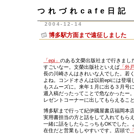
つれづれcafe日記
2004-12-14
博多駅方面まで遠征しました
「epi」
のある文榮出版社まで行きまし
すごいなー。文榮出版社といえば
「外
長の川崎さんはきれいな人でした。若
よね。コンドオさんは以前epiには登
もスムーズに。来年１月に出る３月号
週入稿だったってことで危なかったー
レゼントコーナーに出してもらえるこ
博多駅まで行って紀伊國屋書店福岡本
実用書担当の方と話をして入れてもら
一緒に話をしたらこっちもOKでした。
在住だと営業もしやすいです。店頭で
「