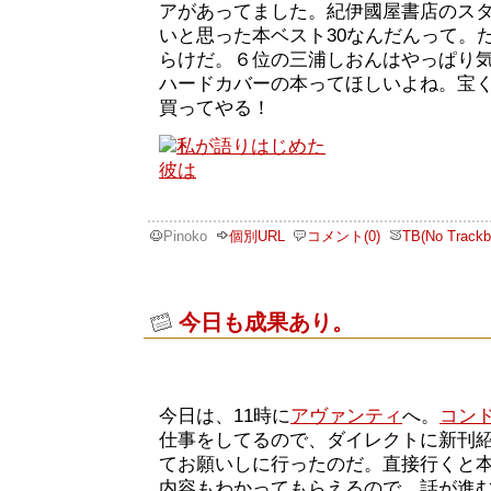
アがあってました。紀伊國屋書店のス
いと思った本ベスト30なんだんって。
らけだ。６位の三浦しおんはやっぱり
ハードカバーの本ってほしいよね。宝
買ってやる！
Pinoko
個別URL
コメント(0)
TB(No Trackb
今日も成果あり。
今日は、11時に
アヴァンティ
へ。
コン
仕事をしてるので、ダイレクトに新刊
てお願いしに行ったのだ。直接行くと
内容もわかってもらえるので、話が進