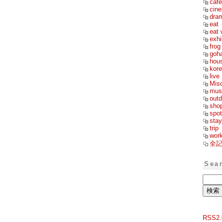
cafe
cin
dra
eat
eat 
exhi
frog
goh
hou
kor
live
Mis
mus
outd
sho
spot
stay
trip
wor
全
Sea
RSS2.