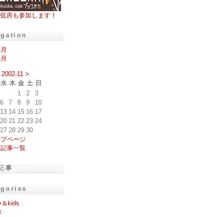
侃房も参加します！
igation
の月
の月
2002-11
>
水
木
金
土
日
1
2
3
6
7
8
9
10
13
14
15
16
17
20
21
22
23
24
27
28
29
30
ップページ
去記事一覧
記事
egories
y＆kids
k