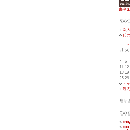
書肆侃
Nav
次
前
<
月
火
4
5
11
12
18
19
25
26
ト
過
注目
Cat
bab
boo