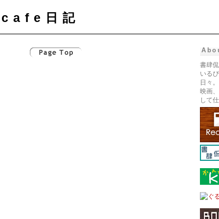
cafe日記
Abo
書肆侃
いるぴ
日々。
映画、
して仕