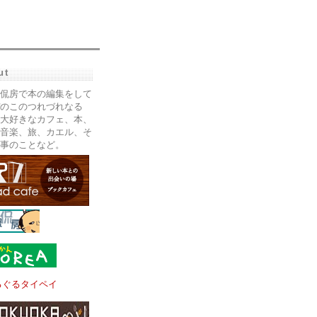
ut
侃房で本の編集をして
のこのつれづれなる
大好きなカフェ、本、
音楽、旅、カエル、そ
事のことなど。