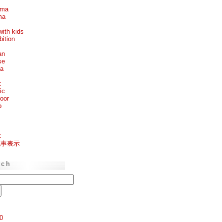
ema
ma
with kids
bition
an
se
ea
c
ic
oor
p
k
記事表示
rch
0