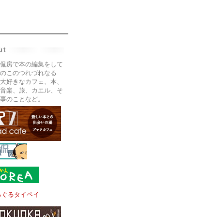
ut
侃房で本の編集をして
のこのつれづれなる
大好きなカフェ、本、
音楽、旅、カエル、そ
事のことなど。