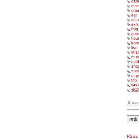
cafe
cin
dra
eat
eat 
exhi
frog
goh
hou
kor
live
Mis
mus
outd
sho
spot
stay
trip
wor
全
Sea
RSS2.