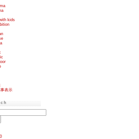
ema
ma
with kids
bition
an
se
ea
c
ic
oor
p
k
記事表示
rch
0