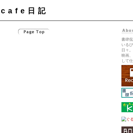
cafe日記
Abo
書肆侃
いるぴ
日々。
映画、
して仕