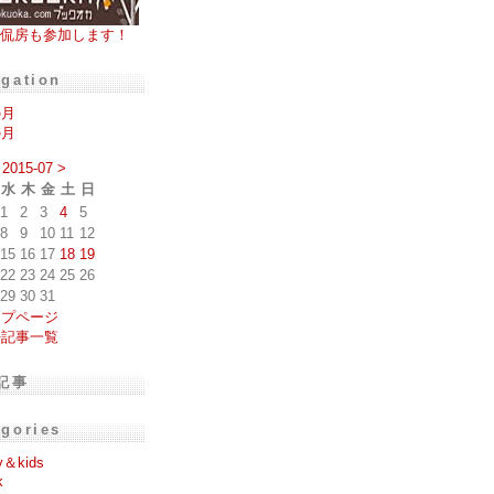
侃房も参加します！
igation
の月
の月
2015-07
>
水
木
金
土
日
1
2
3
4
5
8
9
10
11
12
15
16
17
18
19
22
23
24
25
26
29
30
31
ップページ
去記事一覧
記事
egories
y＆kids
k