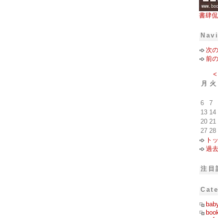
書肆侃
Nav
次
前
<
月
火
6
7
13
14
20
21
27
28
ト
過
注目
Cat
bab
boo