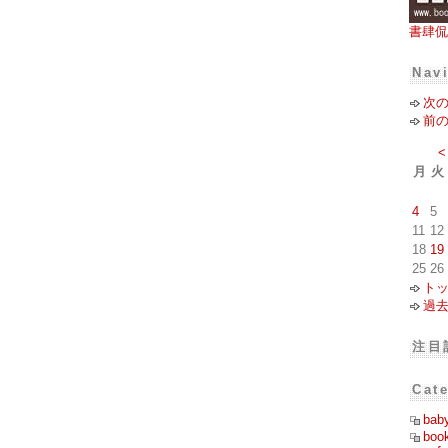
書肆侃
Nav
次
前
<
月
火
4
5
11
12
18
19
25
26
ト
過
注目
Cat
bab
boo