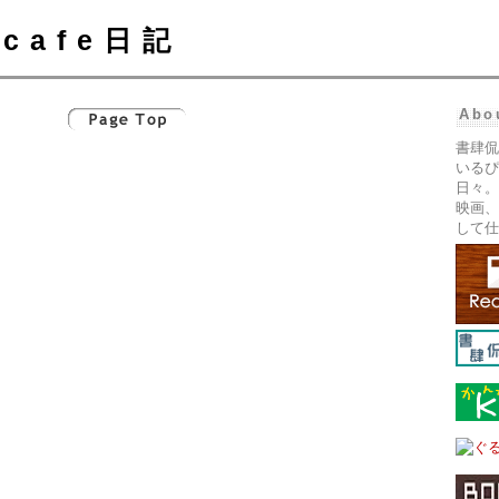
cafe日記
Abo
書肆侃
いるぴ
日々。
映画、
して仕