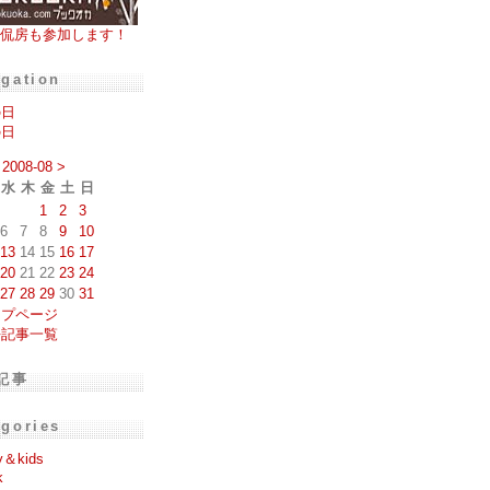
侃房も参加します！
igation
の日
の日
2008-08
>
水
木
金
土
日
1
2
3
6
7
8
9
10
13
14
15
16
17
20
21
22
23
24
27
28
29
30
31
ップページ
去記事一覧
記事
egories
y＆kids
k