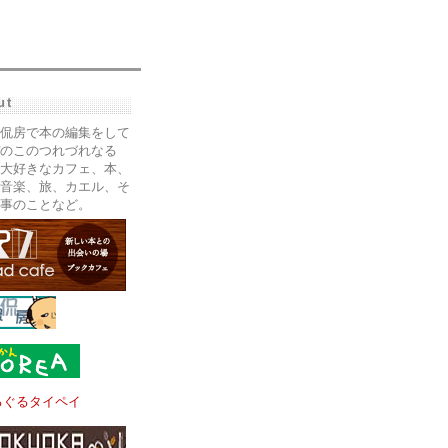
ut
侃房で本の編集をして
のこのつれづれなる
大好きなカフェ、本、
音楽、旅、カエル、そ
事のことなど。