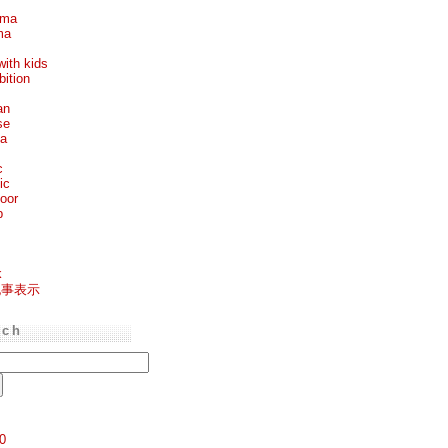
ema
ma
with kids
bition
an
se
ea
c
ic
oor
p
k
記事表示
rch
0