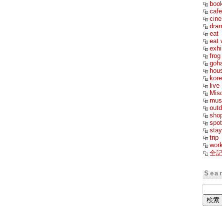
boo
cafe
cin
dra
eat
eat 
exhi
frog
goh
hou
kor
live
Mis
mus
outd
sho
spot
stay
trip
wor
全
Sea