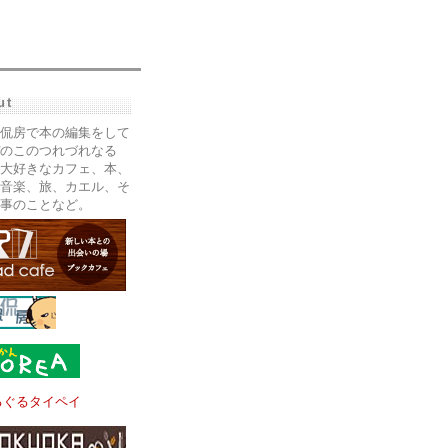
ut
侃房で本の編集をして
のこのつれづれなる
大好きなカフェ、本、
音楽、旅、カエル、そ
事のことなど。