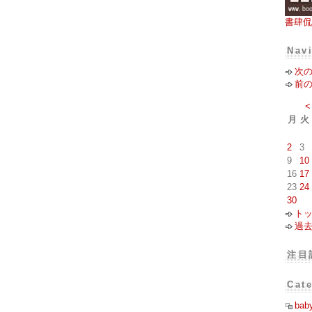
書肆侃
Nav
次
前
<
月
火
2
3
9
10
16
17
23
24
30
ト
過
注目
Cat
bab