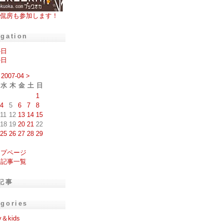
侃房も参加します！
igation
の日
の日
2007-04
>
水
木
金
土
日
1
4
5
6
7
8
11
12
13
14
15
18
19
20
21
22
25
26
27
28
29
ップページ
去記事一覧
記事
egories
y＆kids