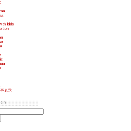
k
ema
ma
with kids
bition
an
se
ea
c
ic
oor
p
k
記事表示
rch