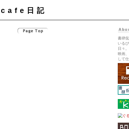
cafe日記
Abo
書肆侃
いるぴ
日々。
映画、
して仕