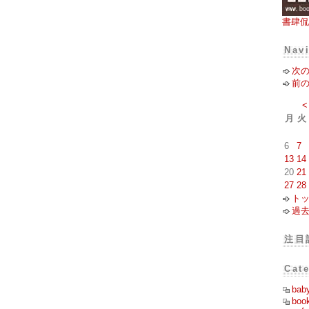
書肆侃
Nav
次
前
<
月
火
6
7
13
14
20
21
27
28
ト
過
注目
Cat
bab
boo