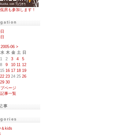
侃房も参加します！
igation
の日
の日
2005-06
>
水
木
金
土
日
1
2
3
4
5
8
9
10
11
12
15
16
17
18
19
22
23
24
25
26
29
30
ップページ
去記事一覧
記事
egories
y＆kids
k