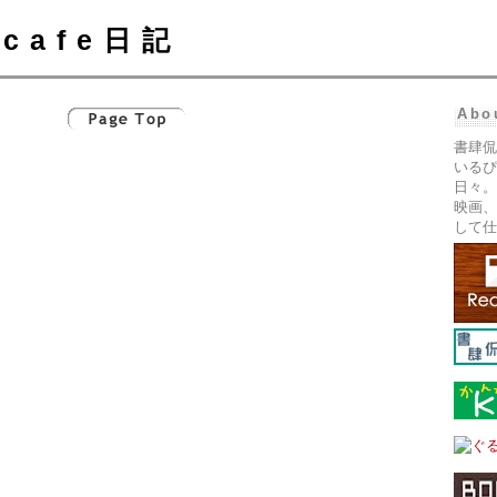
cafe日記
Abo
書肆侃
いるぴ
日々。
映画、
して仕