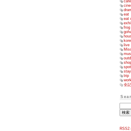
cafe
cin
dra
eat
eat 
exhi
frog
goh
hou
kor
live
Mis
mus
outd
sho
spot
stay
trip
wor
全
Sea
RSS2.