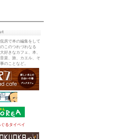
ut
侃房で本の編集をして
のこのつれづれなる
大好きなカフェ、本、
音楽、旅、カエル、そ
事のことなど。