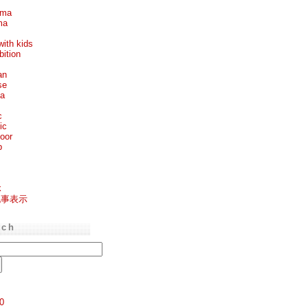
ema
ma
with kids
bition
an
se
ea
c
ic
oor
p
k
記事表示
rch
0