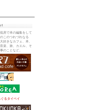
ut
侃房で本の編集をして
のこのつれづれなる
大好きなカフェ、本、
音楽、旅、カエル、そ
事のことなど。