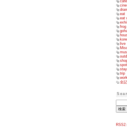
cafe
cin
dra
eat
eat 
exhi
frog
goh
hou
kor
live
Mis
mus
outd
sho
spot
stay
trip
wor
全
Sea
RSS2.