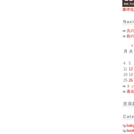
書肆侃
Nav
次
前
<
月
火
4
5
11
12
18
19
25
26
ト
過
注目
Cat
bab
boo