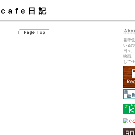
cafe日記
Abo
書肆侃
いるぴ
日々。
映画、
して仕