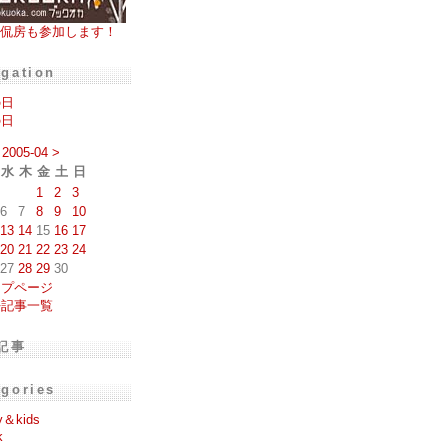
侃房も参加します！
igation
の日
の日
2005-04
>
水
木
金
土
日
1
2
3
6
7
8
9
10
13
14
15
16
17
20
21
22
23
24
27
28
29
30
ップページ
去記事一覧
記事
egories
y＆kids
k