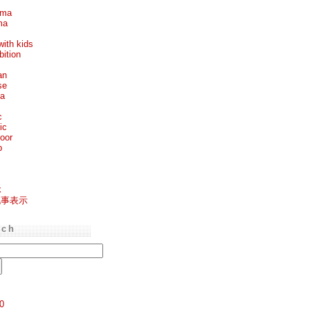
ema
ma
with kids
bition
an
se
ea
c
ic
oor
p
k
記事表示
rch
0