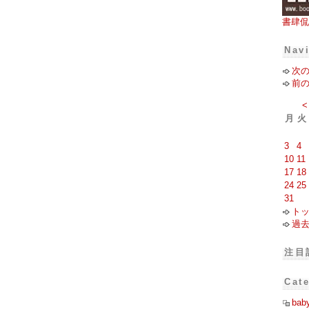
書肆侃
Nav
次
前
<
月
火
3
4
10
11
17
18
24
25
31
ト
過
注目
Cat
bab