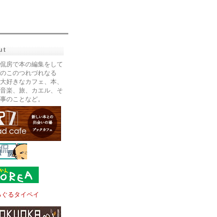
ut
侃房で本の編集をして
のこのつれづれなる
大好きなカフェ、本、
音楽、旅、カエル、そ
事のことなど。