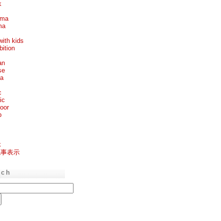
k
ema
ma
with kids
bition
an
se
ea
c
ic
oor
p
k
記事表示
rch