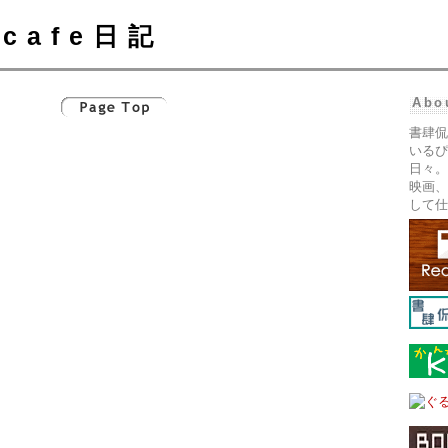
cafe日記
Abo
書肆侃
いるぴ
日々。
映画、
して仕