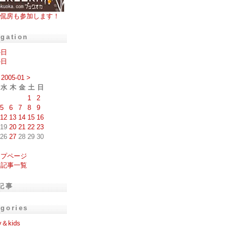
侃房も参加します！
igation
の日
の日
2005-01
>
水
木
金
土
日
1
2
5
6
7
8
9
12
13
14
15
16
19
20
21
22
23
26
27
28
29
30
ップページ
去記事一覧
記事
egories
y＆kids