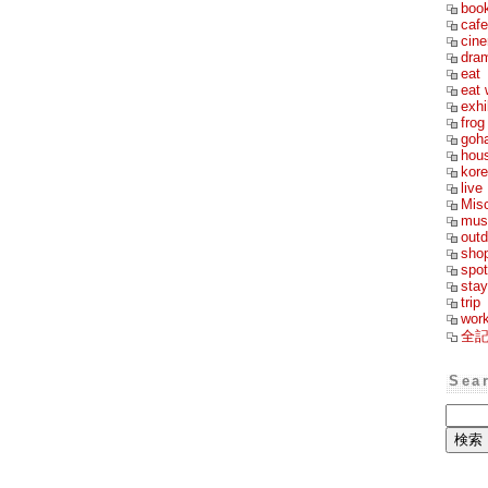
boo
cafe
cin
dra
eat
eat 
exhi
frog
goh
hou
kor
live
Mis
mus
outd
sho
spot
stay
trip
wor
全
Sea