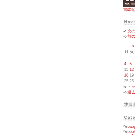
書肆侃
Nav
次
前
<
月
火
4
5
11
12
18
19
25
26
ト
過
注目
Cat
bab
boo