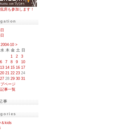
侃房も参加します！
igation
の日
の日
2004-10
>
水
木
金
土
日
1
2
3
6
7
8
9
10
13
14
15
16
17
20
21
22
23
24
27
28
29
30
31
ップページ
去記事一覧
記事
egories
y＆kids
k