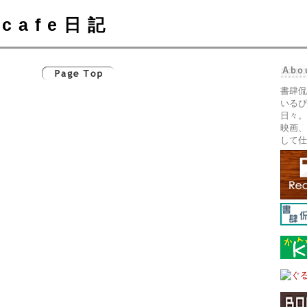
cafe日記
Abo
書肆侃
いるぴ
日々。
映画、
して仕