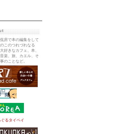
ut
侃房で本の編集をして
のこのつれづれなる
大好きなカフェ、本、
音楽、旅、カエル、そ
事のことなど。