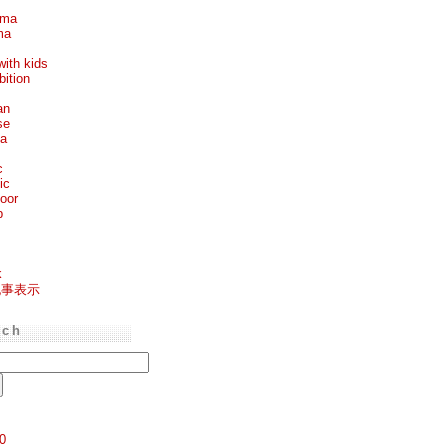
ema
ma
with kids
bition
an
se
ea
c
ic
oor
p
k
記事表示
rch
0