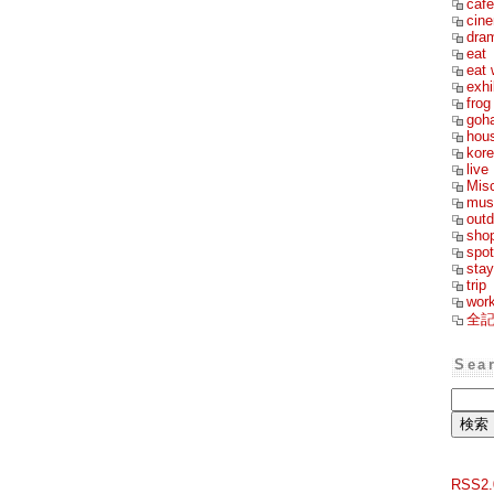
cafe
cin
dra
eat
eat 
exhi
frog
goh
hou
kor
live
Mis
mus
outd
sho
spot
stay
trip
wor
全
Sea
RSS2.