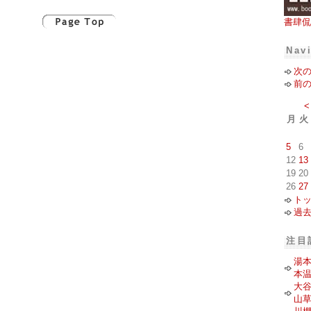
書肆侃
Nav
次
前
<
月
火
5
6
12
13
19
20
26
27
ト
過
注目
湯
本
大
山