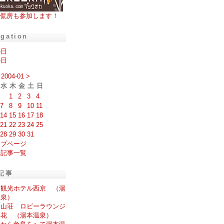
侃房も参加します！
igation
の日
の日
2004-01
>
水
木
金
土
日
1
2
3
4
7
8
9
10
11
14
15
16
17
18
21
22
23
24
25
28
29
30
31
ップページ
去記事一覧
記事
本観光ホテル西京 （湯
温泉）
谷山荘 ロビーラウンジ
草花 （湯本温泉）