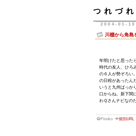
つれづれ
2004-01-10
川棚から角島
年明けたと思った
時代の友人、ひろ
の６人が勢ぞろい
の日程があったん
いうと九州ばっか
口からね。新下関
わＱさんナビなの
Pinoko
個別URL