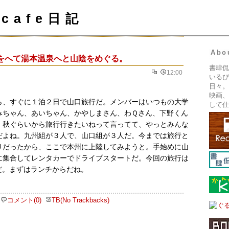
cafe日記
Abo
をへて湯本温泉へと山陰をめぐる。
書肆侃
12:00
いるぴ
日々。
映画、
ら、すぐに１泊２日で山口旅行だ。メンバーはいつもの大学
して仕
みちゃん、あいちゃん、かやしまさん、わＱさん、下野くん
。秋ぐらいから旅行行きたいねって言ってて、やっとみんな
だよね。九州組が３人で、山口組が３人だ。今までは旅行と
りだったから、ここで本州に上陸してみようと。手始めに山
に集合してレンタカーでドライブスタートだ。今回の旅行は
だ。まずはランチからだね。
コメント(0)
TB(No Trackbacks)