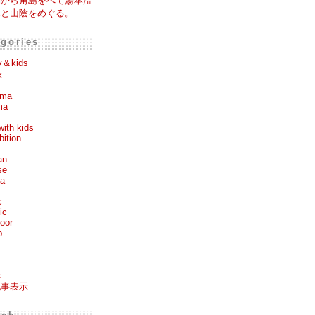
棚から角島をへて湯本温
へと山陰をめぐる。
egories
y＆kids
k
ema
ma
with kids
bition
an
se
ea
c
ic
oor
p
k
記事表示