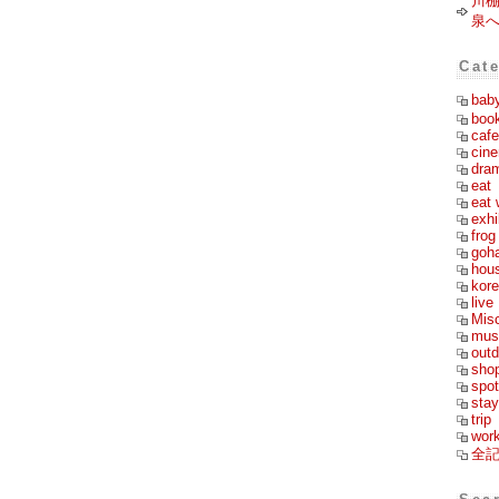
川
泉
Cat
bab
boo
cafe
cin
dra
eat
eat 
exhi
frog
goh
hou
kor
live
Mis
mus
outd
sho
spot
stay
trip
wor
全