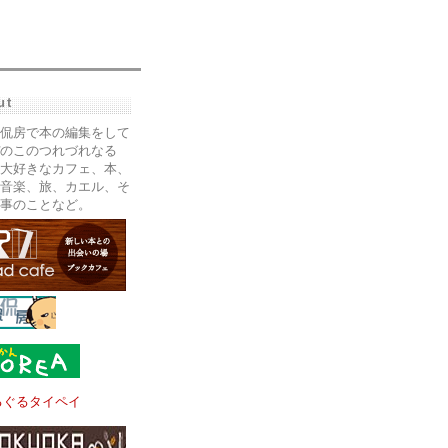
ut
侃房で本の編集をして
のこのつれづれなる
大好きなカフェ、本、
音楽、旅、カエル、そ
事のことなど。