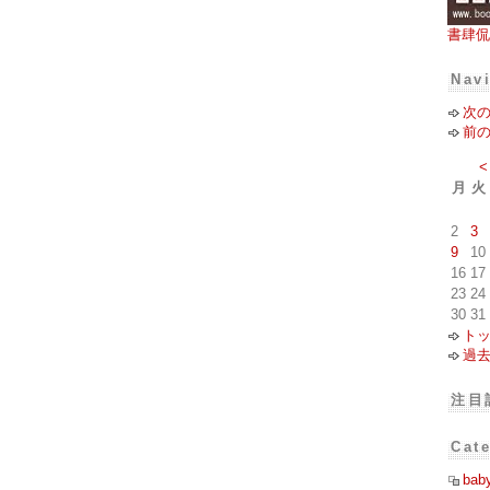
書肆侃
Nav
次
前
<
月
火
2
3
9
10
16
17
23
24
30
31
ト
過
注目
Cat
bab