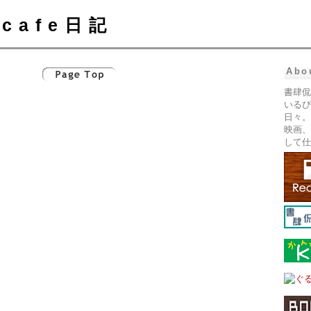
cafe日記
Abo
書肆侃
いるぴ
日々。
映画、
して仕