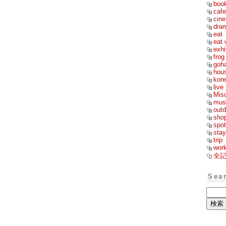
boo
cafe
cin
dra
eat
eat 
exhi
frog
goh
hou
kor
live
Mis
mus
outd
sho
spot
stay
trip
wor
全
Sea