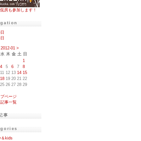
侃房も参加します！
igation
の日
の日
2012-01
>
水
木
金
土
日
1
4
5
6
7
8
11
12
13
14
15
18
19
20
21
22
25
26
27
28
29
ップページ
去記事一覧
記事
egories
y＆kids