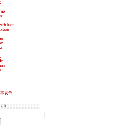
k
ema
ma
with kids
bition
an
se
ea
c
ic
oor
p
k
記事表示
rch