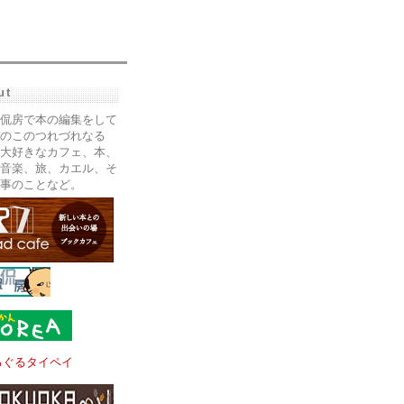
ut
侃房で本の編集をして
のこのつれづれなる
大好きなカフェ、本、
音楽、旅、カエル、そ
事のことなど。