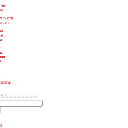
ema
ma
with kids
bition
an
se
ea
c
ic
oor
p
k
記事表示
rch
0