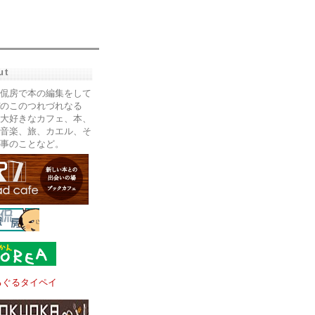
ut
侃房で本の編集をして
のこのつれづれなる
大好きなカフェ、本、
音楽、旅、カエル、そ
事のことなど。