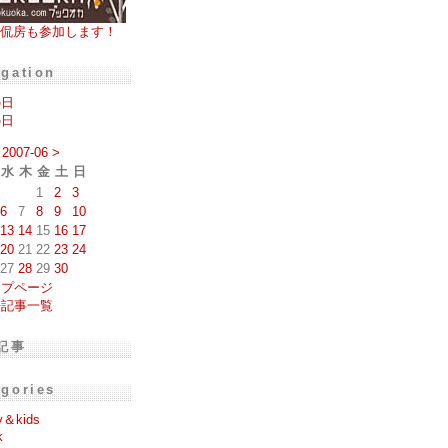
侃房も参加します！
igation
の日
の日
2007-06
>
水
木
金
土
日
1
2
3
6
7
8
9
10
13
14
15
16
17
20
21
22
23
24
27
28
29
30
ップページ
去記事一覧
記事
egories
y＆kids
k