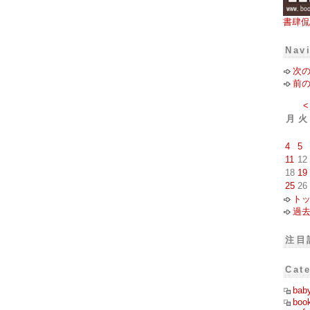
書肆侃
Nav
次
前
<
月
火
4
5
11
12
18
19
25
26
ト
過
注目
Cat
bab
boo