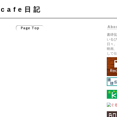
cafe日記
Abo
書肆侃
いるぴ
日々。
映画、
して仕