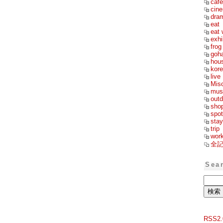
cafe
cin
dra
eat
eat 
exhi
frog
goh
hou
kor
live
Mis
mus
outd
sho
spot
stay
trip
wor
全
Sea
RSS2.