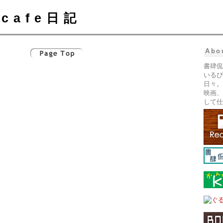
cafe日記
Abo
書肆侃
いるぴ
日々。
映画、
して仕