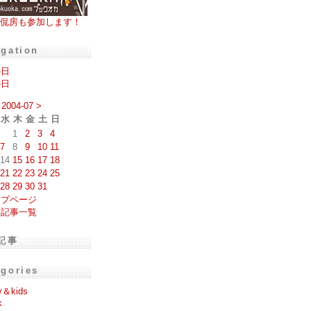
侃房も参加します！
igation
の日
の日
2004-07
>
水
木
金
土
日
1
2
3
4
7
8
9
10
11
14
15
16
17
18
21
22
23
24
25
28
29
30
31
ップページ
去記事一覧
記事
egories
y＆kids
k