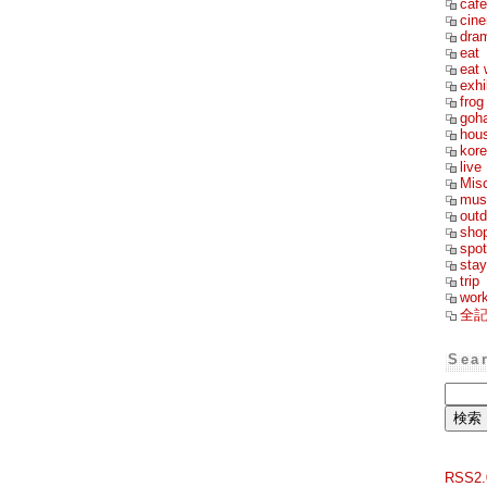
cafe
cin
dra
eat
eat 
exhi
frog
goh
hou
kor
live
Mis
mus
outd
sho
spot
stay
trip
wor
全
Sea
RSS2.