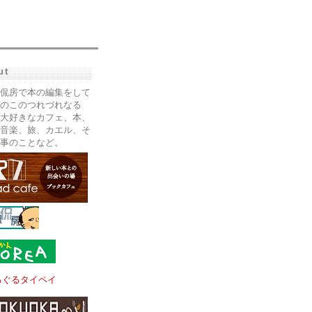
ut
侃房で本の編集をして
のこのつれづれなる
大好きなカフェ、本、
音楽、旅、カエル、そ
事のことなど。