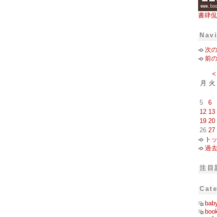
書肆侃
Nav
次
前
<
月
火
5
6
12
13
19
20
26
27
ト
過
注目
Cat
bab
boo