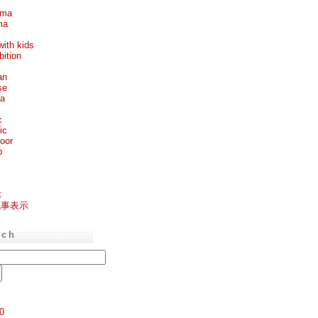
ema
ma
with kids
bition
an
se
ea
c
ic
oor
p
k
記事表示
rch
0