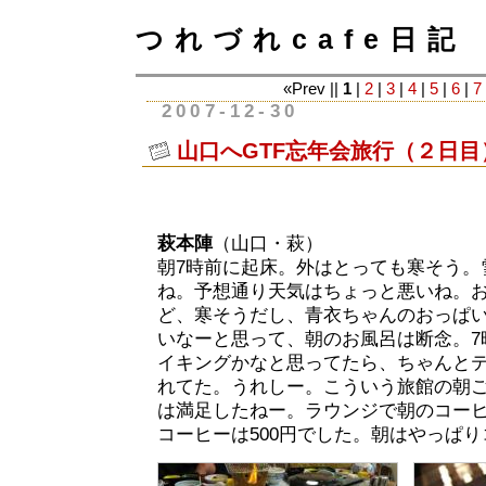
つれづれcafe日記
«Prev ||
1
|
2
|
3
|
4
|
5
|
6
|
7
2007-12-30
山口へGTF忘年会旅行（２日目
萩本陣
（山口・萩）
朝7時前に起床。外はとっても寒そう。
ね。予想通り天気はちょっと悪いね。
ど、寒そうだし、青衣ちゃんのおっぱ
いなーと思って、朝のお風呂は断念。7
イキングかなと思ってたら、ちゃんと
れてた。うれしー。こういう旅館の朝
は満足したねー。ラウンジで朝のコー
コーヒーは500円でした。朝はやっぱ