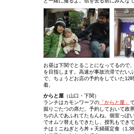
と一緒に撮るよ。宿を去る前にみんな
お昼は下関でとることになってるので、
を目指します。高速が事故渋滞でだい
で、ちょうどお店の予約をしていた12
着。
からと屋
（山口・下関）
ランチはカモンワーフの
「からと屋」
掘りごたつの席だ。予約しておいて政
ちの人であふれてたもんね。個室っぽ
でオムツ替えもできたし、授乳もでき
チはミニねぎとろ丼＋天婦羅定食（1,3