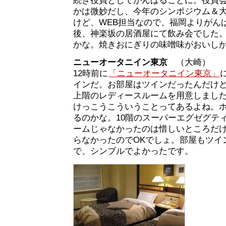
続き役員としてがんばることに。役員
かは微妙だし、今年のシンポジウム＆
けど、WEB担当なので、福岡よりがん
後、神楽坂の居酒屋にて飲み会でした
かな。焼きおにぎりの味噌味がおいし
ニューオータニイン東京
（大崎）
12時前に
「ニューオータニイン東京」
インだ。お部屋はツインだったんだけ
上階のレディースルームを用意しまし
けっこうこういうことってあるよね。
るのかな。10階のスーパーエグゼグテ
ームじゃなかったのは惜しいところだ
らなかったのでOKでしょ。部屋もツイ
で、シンプルでよかったです。