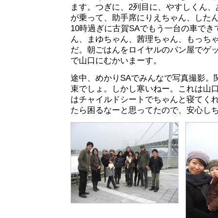
ます。つぎに、2列目に、やすしくん、
が乗って、助手席にりえちゃん、した
10時過ぎに古賀SAでもう一台の車で
ん、まゆちゃん、茜理ちゃん、もっち
だ。朝ごはんをロイヤルのパン屋でゲ
で山口にむかいまーす。
途中、めかりSAでみんなで写真撮影。
束でしょ。しかし寒いねー。これは山
はチャイルドシートでちゃんと寝てく
たら困るなーと思ってたので、安心し