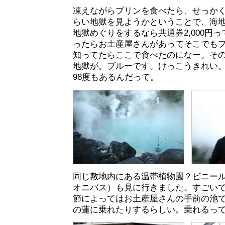
凍えながらプリンを食べたら、せっか
らい地獄を見ようかということで、海地
地獄めぐりをするなら共通券2,000円
ったらお土産屋さんがあってそこでも
知ってたらここで食べたのになー。そ
地獄が。ブルーです。けっこうきれい
98度もあるんだって。
同じ敷地内にある温帯植物園？ビニー
オニバス）も見に行きました。すごい
節によってはお土産屋さんの手前の池
の蓮に乗れたりするらしい。乗れるっ