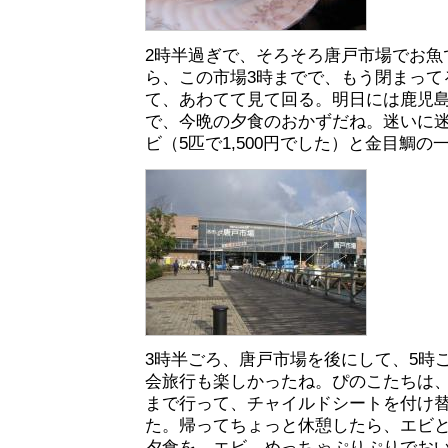
2時半過ぎで、そろそろ唐戸市場でお魚
ら、この市場3時までで、もう閉まって
て、あわてて見て回る。明日には鹿児
で、今晩の夕食のおかずだね。迷いに
ビ（5匹で1,500円でした）と金目鯛
3時半ごろ、唐戸市場を後にして、5時
会旅行も楽しかったね。ぴのこたちは
まで行って、チャイルドシートを付け
た。帰ってちょっと休憩したら、エビ
夕食を。エビ、めっちゃぷりぷりでお