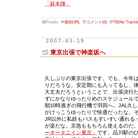
「萩本陣」
Pinoko
個別URL
コメント(0)
TB(No Trackb
2007-03-19
東京出張で神楽坂へ
久しぶりの東京出張です。でも、今年
りだろうな。安定期にも入ってるし、
大丈夫だろうということで、出張決行
ずにかなりゆったりめのスケジュール
朝10時過ぎの飛行機で羽田へ。JAL久
がけっこうゆったりで快適だったな。そし
JR以外に私鉄もバスもすいすい通れる
が楽だな。京急ももちろん使えるのだ
ーオータニイン東京」
です。品川駅の