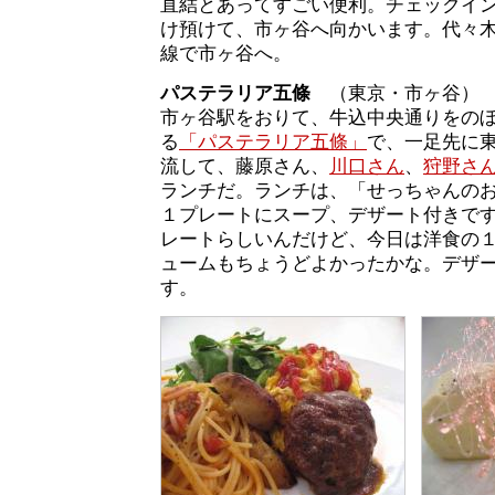
直結とあってすごい便利。チェックイ
け預けて、市ヶ谷へ向かいます。代々
線で市ヶ谷へ。
パステラリア五條
（東京・市ヶ谷）
市ヶ谷駅をおりて、牛込中央通りをの
る
「パステラリア五條」
で、一足先に
流して、藤原さん、
川口さん
、
狩野さ
ランチだ。ランチは、「せっちゃんのお昼
１プレートにスープ、デザート付きで
レートらしいんだけど、今日は洋食の
ュームもちょうどよかったかな。デザ
す。