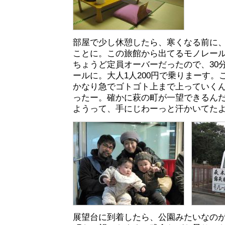
部屋で少し休憩したら、寒くなる前に
ことに。この旅館から出てるモノレー
ちょうど定員オーバーだったので、30
ールに。大人1人200円で乗りまーす。
かなり急でゴトゴト上まで上っていく
ったー。確かに萩の町が一望できるん
ようって、手にじわーっと汗かいてた
展望台に到着したら、公園みたいなの