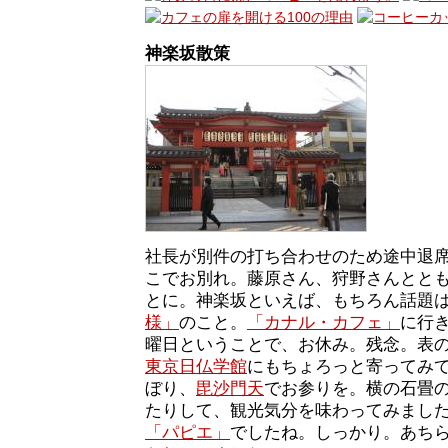
神楽坂散策
社長が別件の打ち合わせのため途中退
こでお別れ。藤原さん、狩野さんとと
とに。神楽坂といえば、もちろん話題
様」
のこと。
「カナル・カフェ」
に行
曜日ということで、お休み。残念。表
東京日仏学館
にもちょろっと寄ってみ
ぼり、
毘沙門天
でお参りを。横の石畳
たりして、観光気分を味わってみまし
「パピエ」
でしたね。しっかり。あち