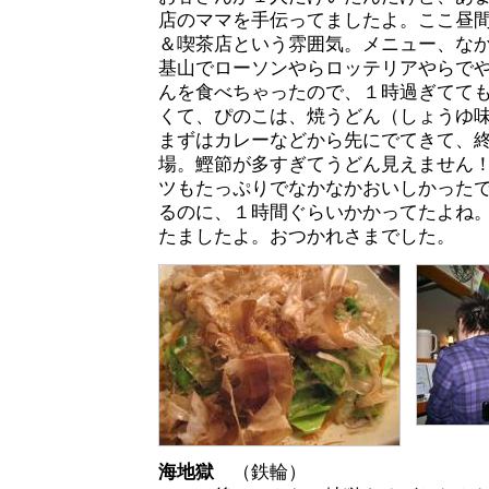
店のママを手伝ってましたよ。ここ昼
＆喫茶店という雰囲気。メニュー、な
基山でローソンやらロッテリアやらで
んを食べちゃったので、１時過ぎてて
くて、ぴのこは、焼うどん（しょうゆ味
まずはカレーなどから先にでてきて、
場。鰹節が多すぎてうどん見えません
ツもたっぷりでなかなかおいしかった
るのに、１時間ぐらいかかってたよね
たましたよ。おつかれさまでした。
海地獄
（鉄輪）