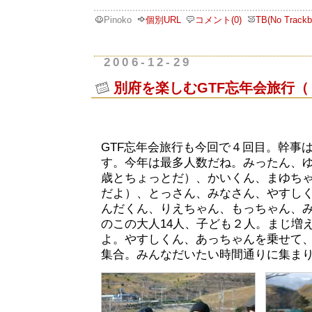
Pinoko
個別URL
コメント(0)
TB(No Trackb
2006-12-29
別府を楽しむGTF忘年会旅行（
GTF忘年会旅行も今回で４回目。幹事
す。今年は最多人数だね。みったん、
歳とちょっとだ）、かいくん、まゆち
だよ）、とっさん、みなさん、やすし
んだくん、りえちゃん、もっちゃん、
のこの大人14人、子ども２人。まじ増
よ。やすしくん、あっちゃんを乗せて、
集合。みんなだいたい時間通りに集ま