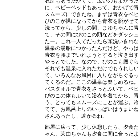
衣所もあったかくて、広いのもよかっ
に、ベビーベッドもあって、おかげで
スムーズにできたね。まずは青衣をベ
ぴのこが裸になってから青衣を脱がせ
洗ってから、少しの間、まゆちゃんに
て、その間にぴのこの頭などをダッシ
たー。これ一人でだったら頭洗いきれ
温泉の湯船につかったんだけど、やっ
青衣を腰までいれようとすると泣き出
やっとでした。なので、ぴのこも腰ぐ
それでも温泉に入れただけでもうれし
て、いろんなお風呂に入りながらぐる
てくるのだ。ここの温泉は楽しめるね
バスタオルで青衣をさっとふいて、ベ
ぴのこの体もふいて浴衣を着てから、
う、とってもスムーズにことが運ぶ。
てて、お風呂上りのいっぱいはうまい
さんあったし、助かるね。
部屋に戻って、少し休憩したら、夕食
ゃん、茉由ちゃんも夕食に間に合った