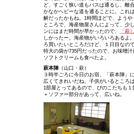
ど、すごく狭い道もバスは通るし、離
かなかヘビーな道を通ることに。これ
解だったかもね。1時間ほどで、ようや
ところで、海産物屋さんによって、少
ンにはまだ時間が早かったので、
「萩
しかったー。海産物がいろいろあるよ
ろ買いたいところだけど、１日目なの
特大の袋が735円だったので、お味噌
ソフトクリームも食べたよ。
萩本陣
（山口・萩）
３時半ごろに今日のお宿、「萩本陣」
広くてきれいだね。子供がいるところは
1部屋とってあるので、ぴのこたちも１
＋ソファー部分があって、広いね。