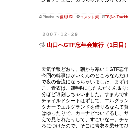
Pinoko
個別URL
コメント(0)
TB(No Trackb
2007-12-29
山口へGTF忘年会旅行（1日目
天気予報どおり、朝から寒い！GTF忘
今回の幹事はかいくんのところなんだ
で夜の合流になっちゃいました。まず
こ、青衣は、9時半にしたんだくん＆り
分ほど遅刻しちゃいました。すまんで
チャイルドシートはずして、エルグラ
タカーでエルグランドを借りるなんて贅
はゆったりで、カーナビついてるし、
えで見られたりして、すごいなー。チ
ろにつけたので、そこに青衣を乗せて