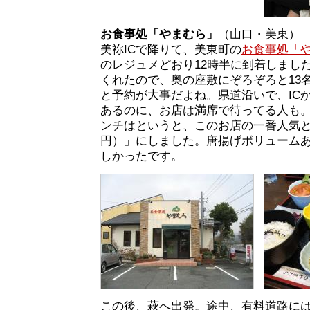
お食事処「やまむら」
（山口・美東）
美祢ICで降りて、美東町の
お食事処「
のレジュメどおり12時半に到着しまし
くれたので、奥の座敷にぞろぞろと13
と予約が大事だよね。県道沿いで、ICか
あるのに、お店は満席で待ってる人も
ンチはというと、このお店の一番人気と
円）」にしました。唐揚げボリューム
しかったです。
この後、萩へ出発。途中、有料道路に