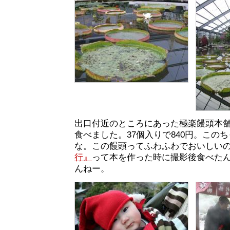
出口付近のところにあった極楽饅頭本
食べました。37個入りで840円。この
な。この饅頭ってふわふわでおいしい
行』
って本を作った時に撮影後食べた
んねー。