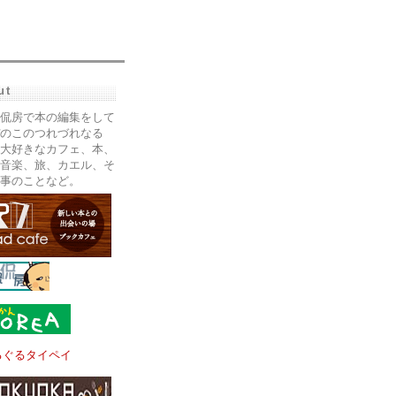
ut
侃房で本の編集をして
のこのつれづれなる
大好きなカフェ、本、
音楽、旅、カエル、そ
事のことなど。