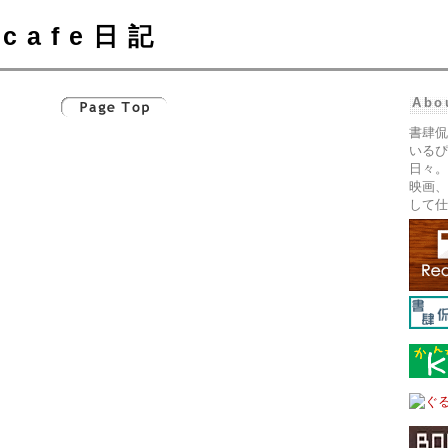
cafe日記
Abo
書肆侃
いるぴ
日々。
映画、
して仕