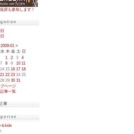
侃房も参加します！
igation
の日
の日
2009-01
>
水
木
金
土
日
1
2
3
4
7
8
9
10
11
14
15
16
17
18
21
22
23
24
25
28
29
30
31
ップページ
去記事一覧
記事
egories
y＆kids
k