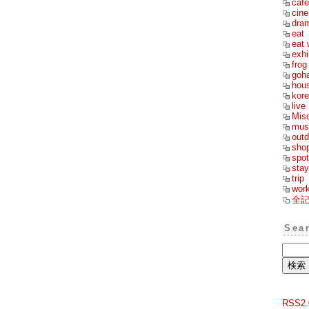
cafe
cin
dra
eat
eat 
exhi
frog
goh
hou
kor
live
Mis
mus
outd
sho
spot
stay
trip
wor
全
Sea
RSS2.