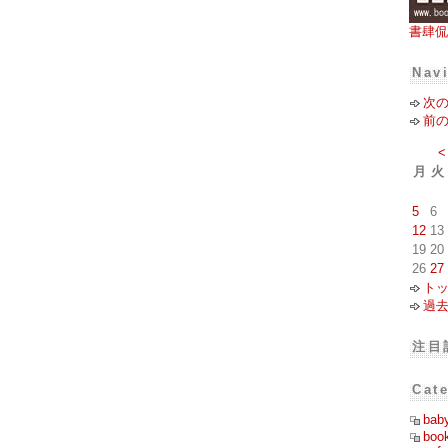
書肆侃
Nav
次
前
<
月
火
5
6
12
13
19
20
26
27
ト
過
注目
Cat
bab
boo