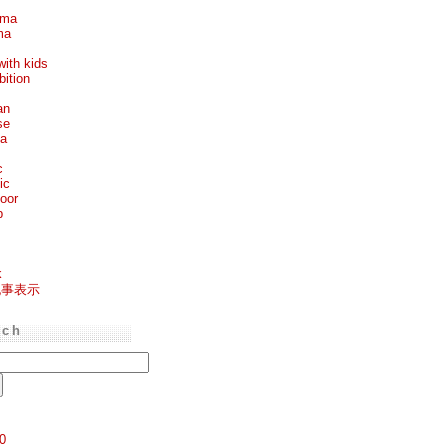
ema
ma
with kids
bition
an
se
ea
c
ic
oor
p
k
記事表示
rch
0