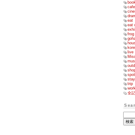
boo
cafe
cin
dra
eat
eat 
exhi
frog
goh
hou
kor
live
Mis
mus
outd
sho
spot
stay
trip
wor
全
Sea