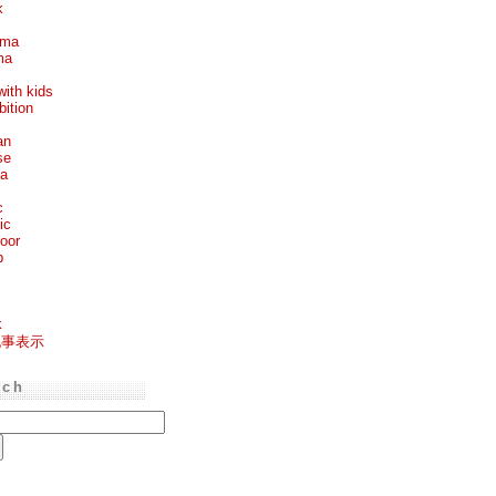
k
ema
ma
with kids
bition
an
se
ea
c
ic
oor
p
k
記事表示
rch