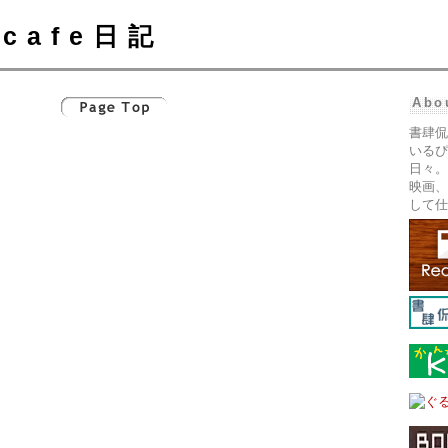
cafe日記
Abo
書肆侃
いるぴ
日々。
映画、
して仕