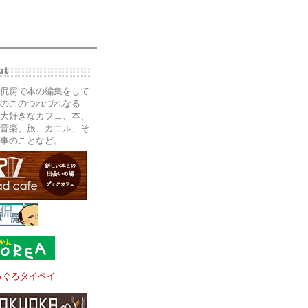
ut
侃房で本の編集をして
のこのつれづれなる
大好きなカフェ、本、
音楽、旅、カエル、そ
事のことなど。