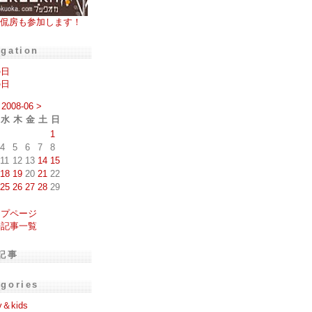
侃房も参加します！
igation
の日
の日
2008-06
>
水
木
金
土
日
1
4
5
6
7
8
11
12
13
14
15
18
19
20
21
22
25
26
27
28
29
ップページ
去記事一覧
記事
egories
y＆kids