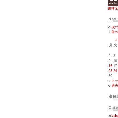
書肆侃
Nav
次
前
<
月
火
2
3
9
10
16
17
23
24
30
ト
過
注目
Cat
bab