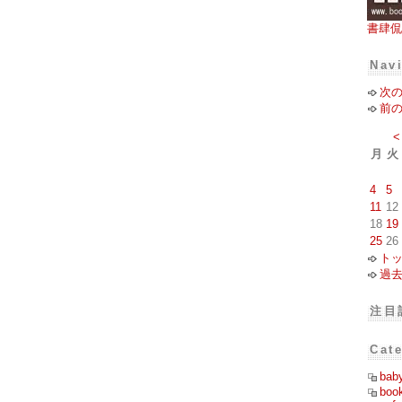
書肆侃
Nav
次
前
<
月
火
4
5
11
12
18
19
25
26
ト
過
注目
Cat
bab
boo