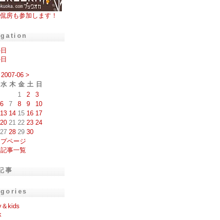
侃房も参加します！
igation
の日
の日
2007-06
>
水
木
金
土
日
1
2
3
6
7
8
9
10
13
14
15
16
17
20
21
22
23
24
27
28
29
30
ップページ
去記事一覧
記事
egories
y＆kids
k