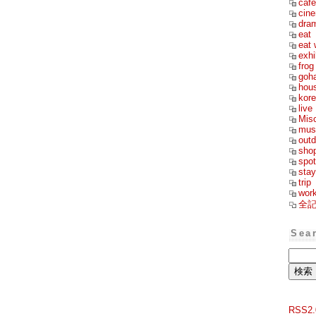
cafe
cin
dra
eat
eat 
exhi
frog
goh
hou
kor
live
Mis
mus
outd
sho
spot
stay
trip
wor
全
Sea
RSS2.