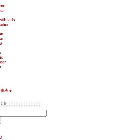
ema
ma
with kids
bition
an
se
ea
c
ic
oor
p
k
記事表示
rch
0