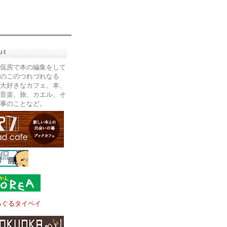
ut
侃房で本の編集をして
のこのつれづれなる
大好きなカフェ、本、
音楽、旅、カエル、そ
事のことなど。