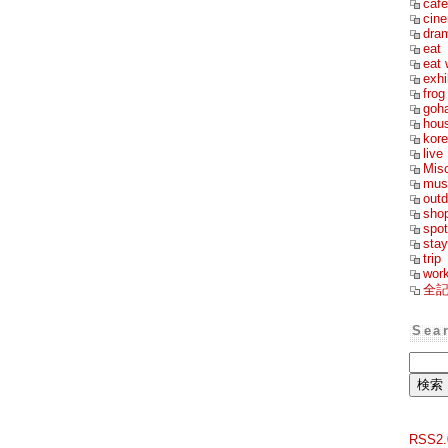
cafe
cin
dra
eat
eat 
exhi
frog
goh
hou
kor
live
Mis
mus
outd
sho
spot
stay
trip
wor
全
Sea
RSS2.