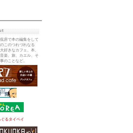
ut
侃房で本の編集をして
のこのつれづれなる
大好きなカフェ、本、
音楽、旅、カエル、そ
事のことなど。