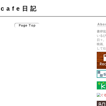
cafe日記
Abo
書肆侃
いるぴ
日々。
映画、
して仕