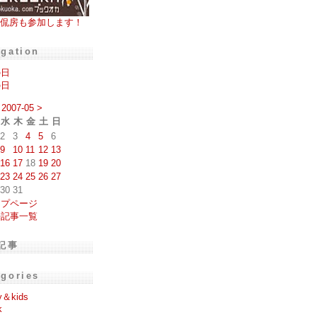
侃房も参加します！
igation
の日
の日
2007-05
>
水
木
金
土
日
2
3
4
5
6
9
10
11
12
13
16
17
18
19
20
23
24
25
26
27
30
31
ップページ
去記事一覧
記事
egories
y＆kids
k