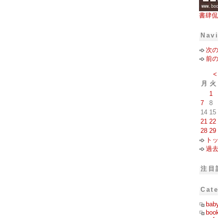
書肆侃
Nav
次
前
<
月
火
1
7
8
14
15
21
22
28
29
ト
過
注目
Cat
bab
boo