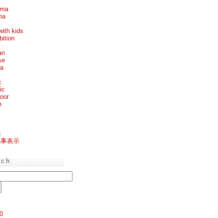
ema
ma
with kids
bition
an
se
ea
c
ic
oor
p
k
記事表示
rch
0