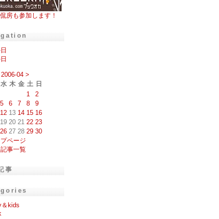
侃房も参加します！
igation
の日
の日
2006-04
>
水
木
金
土
日
1
2
5
6
7
8
9
12
13
14
15
16
19
20
21
22
23
26
27
28
29
30
ップページ
去記事一覧
記事
egories
y＆kids
k