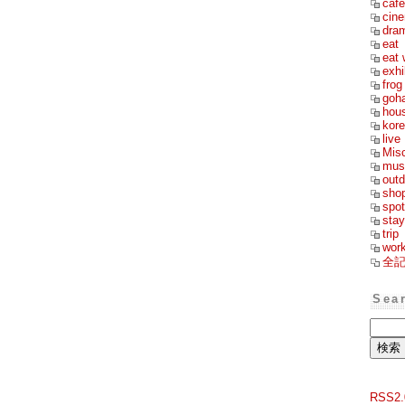
cafe
cin
dra
eat
eat 
exhi
frog
goh
hou
kor
live
Mis
mus
outd
sho
spot
stay
trip
wor
全
Sea
RSS2.