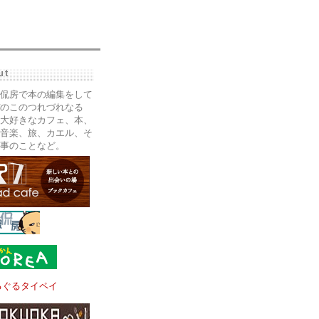
ut
侃房で本の編集をして
のこのつれづれなる
大好きなカフェ、本、
音楽、旅、カエル、そ
事のことなど。