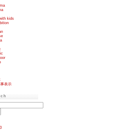
ema
ma
with kids
bition
an
se
ea
c
ic
oor
p
k
記事表示
rch
0