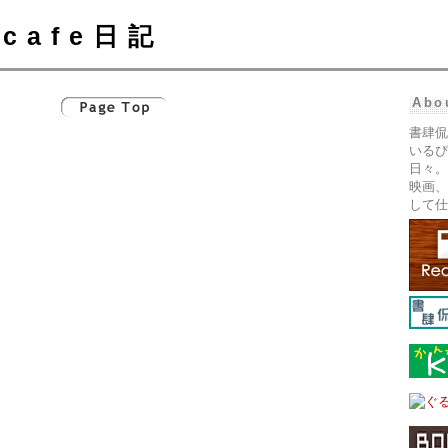
cafe日記
Abo
書肆侃
いるぴ
日々。
映画、
して仕