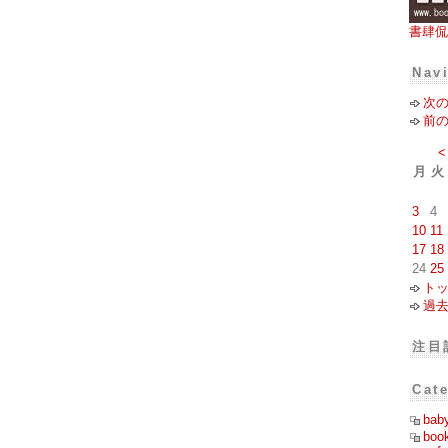
書肆侃
Nav
次
前
<
月
火
3
4
10
11
17
18
24
25
ト
過
注目
Cat
bab
boo